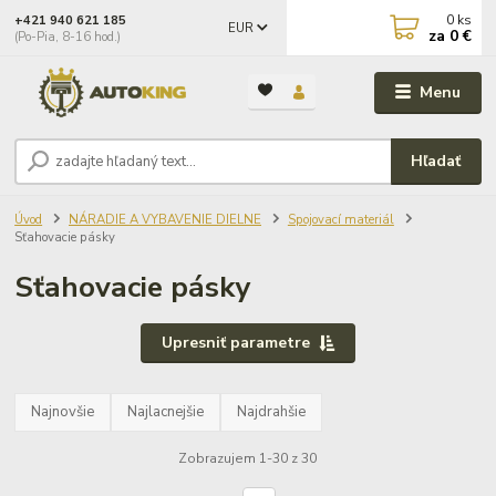
0
ks
+421 940 621 185
EUR
za
0 €
(Po-Pia, 8-16 hod.)
Menu
Hľadať
Úvod
NÁRADIE A VYBAVENIE DIELNE
Spojovací materiál
Sťahovacie pásky
Sťahovacie pásky
Upresniť parametre
Najnovšie
Najlacnejšie
Najdrahšie
Zobrazujem 1-30 z 30