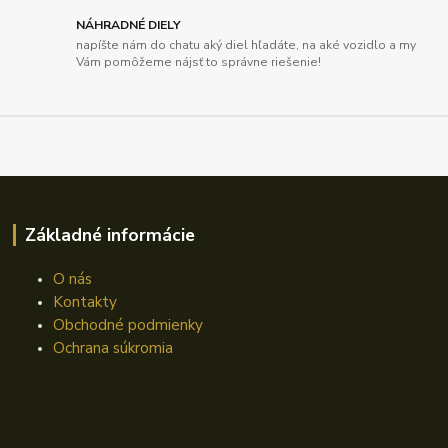
NÁHRADNÉ DIELY
napíšte nám do chatu aký diel hľadáte, na aké vozidlo a my
Vám pomôžeme nájsť to správne riešenie!
Základné informácie
O nás
Kontakty
Obchodné podmienky
Ochrana súkromia