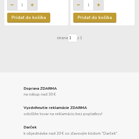
Pridať do košíka
Pridať do košíka
strana
z 1
Doprava ZDARMA
na nákup nad 30 €
Vyzdvihnutie reklamácie ZDARMA
odošlite tovar na reklamáciu bez poplatkov!
Darček
k objednávke nad 20 € so zľavovým kódom "Darček".