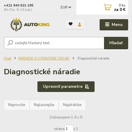
0
ks
+421 940 621 185
EUR
za
0 €
(Po-Pia, 8-16 hod.)
Menu
Hľadať
Úvod
NÁRADIE A VYBAVENIE DIELNE
Diagnostické náradie
Diagnostické náradie
Upresniť parametre
Najnovšie
Najlacnejšie
Najdrahšie
Zobrazujem 1-5 z 5
strana
z 1