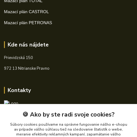
Mazací plán TOTAL
Mazací plán CASTROL
Mazací plán PETRONAS
Kde nás nájdete
Prievidzská 150
972 13 Nitrianske Pravno
Kontakty
🍪 Ako by ste radi svoje cookies?
+421 940 621 185
(Po-Pia, 8-16 hod.)
Súbory cookies používame na správne fungovanie nášho e-shopu
av prípade vášho súhlasu tiež na sledovanie štatistík o webe,
info@autoking.sk
meranie efektivity reklamných kampaní, zapamätanie vášho