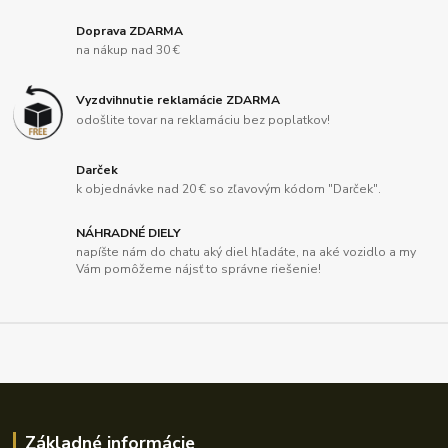
Doprava ZDARMA
na nákup nad 30 €
Vyzdvihnutie reklamácie ZDARMA
odošlite tovar na reklamáciu bez poplatkov!
Darček
k objednávke nad 20 € so zľavovým kódom "Darček".
NÁHRADNÉ DIELY
napíšte nám do chatu aký diel hľadáte, na aké vozidlo a my
Vám pomôžeme nájsť to správne riešenie!
Základné informácie