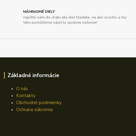
NÁHRADNÉ DIELY
napíšte nám do chatu aký diel hľadáte, na aké vozidlo a my
Vám pomôžeme nájsť to správne riešenie!
Základné informácie
O nás
Kontakty
Obchodné podmienky
Ochrana súkromia