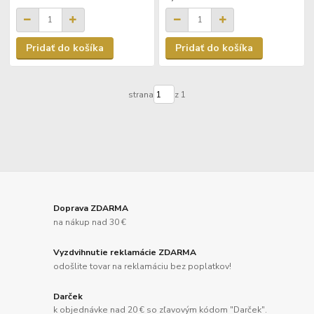
Pridať do košíka
Pridať do košíka
strana
z 1
Doprava ZDARMA
na nákup nad 30 €
Vyzdvihnutie reklamácie ZDARMA
odošlite tovar na reklamáciu bez poplatkov!
Darček
k objednávke nad 20 € so zľavovým kódom "Darček".