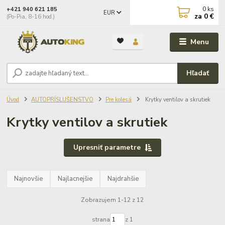
0
ks
+421 940 621 185
EUR
za
0 €
(Po-Pia, 8-16 hod.)
Menu
Hľadať
Úvod
AUTOPRÍSLUŠENSTVO
Pre kolesá
Krytky ventilov a skrutiek
Krytky ventilov a skrutiek
Upresniť parametre
Najnovšie
Najlacnejšie
Najdrahšie
Zobrazujem 1-12 z 12
strana
z 1