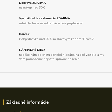
Doprava ZDARMA
na nákup nad 30 €
Vyzdvihnutie reklamácie ZDARMA
odošlite tovar na reklamáciu bez poplatkov!
Darček
k objednávke nad 20 € so zľavovým kódom "Darček".
NÁHRADNÉ DIELY
napíšte nám do chatu aký diel hľadáte, na aké vozidlo a my
Vám pomôžeme nájsť to správne riešenie!
Základné informácie