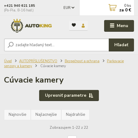
0
ks
+421 940 621 185
EUR
za
0 €
(Po-Pia, 8-16 hod.)
Menu
Hľadať
Úvod
AUTOPRÍSLUŠENSTVO
Bezpečnosť a ochrana
Parkovacie
senzory a kamery
Cúvacie kamery
Cúvacie kamery
Upresniť parametre
Najnovšie
Najlacnejšie
Najdrahšie
Zobrazujem 1-22 z 22