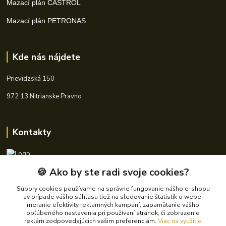
Mazací plán CASTROL
Mazací plán PETRONAS
Kde nás nájdete
Prievidzská 150
972 13 Nitrianske Pravno
Kontakty
🍪 Ako by ste radi svoje cookies?
+421 940 621 185
(Po-Pia, 8-16 hod.)
Súbory cookies používame na správne fungovanie nášho e-shopu
av prípade vášho súhlasu tiež na sledovanie štatistík o webe,
info@autoking.sk
meranie efektivity reklamných kampaní, zapamätanie vášho
obľúbeného nastavenia pri používaní stránok, či zobrazenie
reklám zodpovedajúcich vašim preferenciám.
Viac na využitie