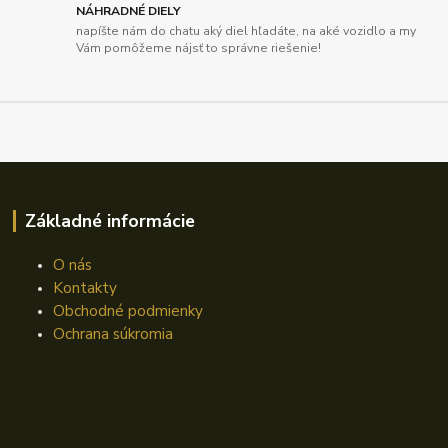
NÁHRADNÉ DIELY
napíšte nám do chatu aký diel hľadáte, na aké vozidlo a my
Vám pomôžeme nájsť to správne riešenie!
Základné informácie
O nás
Kontakty
Obchodné podmienky
Ochrana súkromia