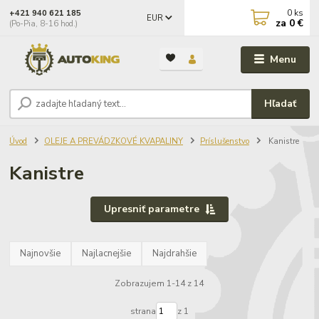
0
ks
+421 940 621 185
EUR
za
0 €
(Po-Pia, 8-16 hod.)
Menu
Hľadať
Úvod
OLEJE A PREVÁDZKOVÉ KVAPALINY
Príslušenstvo
Kanistre
Kanistre
Upresniť parametre
Najnovšie
Najlacnejšie
Najdrahšie
Zobrazujem 1-14 z 14
strana
z 1