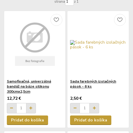
strana
z 1
Samofixačná, univerzálná
Sada farebných izolačných
bandáž na báze silikonu
pások - 6 ks
300cmx2,5cm
12,72 €
2,50 €
Pridať do košíka
Pridať do košíka