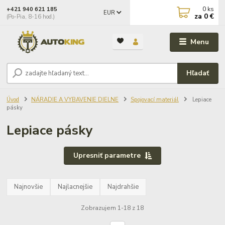
0
ks
+421 940 621 185
EUR
za
0 €
(Po-Pia, 8-16 hod.)
Menu
Hľadať
Úvod
NÁRADIE A VYBAVENIE DIELNE
Spojovací materiál
Lepiace
pásky
Lepiace pásky
Upresniť parametre
Najnovšie
Najlacnejšie
Najdrahšie
Zobrazujem 1-18 z 18