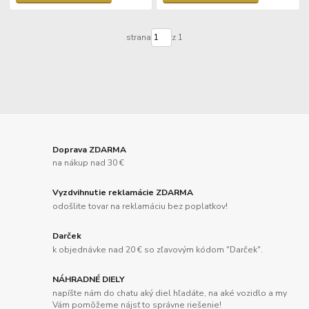
strana
z 1
Doprava ZDARMA
na nákup nad 30 €
Vyzdvihnutie reklamácie ZDARMA
odošlite tovar na reklamáciu bez poplatkov!
Darček
k objednávke nad 20 € so zľavovým kódom "Darček".
NÁHRADNÉ DIELY
napíšte nám do chatu aký diel hľadáte, na aké vozidlo a my
Vám pomôžeme nájsť to správne riešenie!