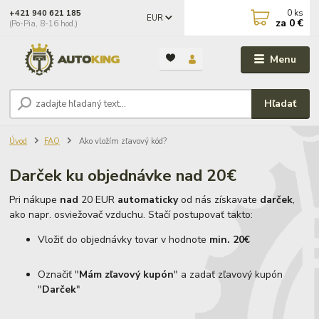
0
ks
+421 940 621 185
EUR
za
0 €
(Po-Pia, 8-16 hod.)
Menu
Hľadať
Úvod
FAQ
Ako vložím zľavový kód?
Darček ku objednávke nad 20€
Pri nákupe
nad
20 EUR
automaticky
od nás získavate
darček
,
ako napr. osviežovač vzduchu. Stačí postupovať takto:
Vložiť do objednávky tovar v hodnote
min. 20€
Označiť "
Mám zľavový kupón
" a zadať zľavový kupón
"
Darček
"