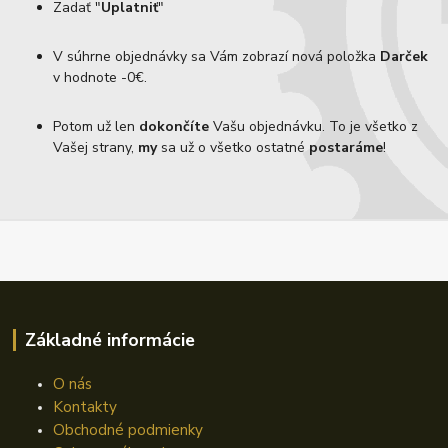
Zadať "
Uplatniť
"
V súhrne objednávky sa Vám zobrazí nová položka
Darček
v hodnote -0€.
Potom už len
dokončíte
Vašu objednávku. To je všetko z
Vašej strany,
my
sa už o všetko ostatné
postaráme
!
Základné informácie
O nás
Kontakty
Obchodné podmienky