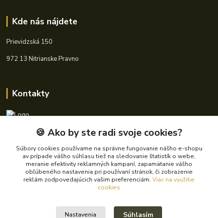
Kde nás nájdete
Prievidzská 150
972 13 Nitrianske Pravno
Kontakty
🍪 Ako by ste radi svoje cookies?
+421 940 621 185
(Po-Pia, 8-16 hod.)
Súbory cookies používame na správne fungovanie nášho e-shopu
av prípade vášho súhlasu tiež na sledovanie štatistík o webe,
info@autoking.sk
meranie efektivity reklamných kampaní, zapamätanie vášho
obľúbeného nastavenia pri používaní stránok, či zobrazenie
reklám zodpovedajúcich vašim preferenciám.
Viac na využitie
cookies
Súhlasím
Nastavenia