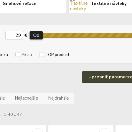
Snehové reťaze
Textilné návleky
€
Od
inka
Akcia
TOP produkt
Upresniť parametr
šie
Najlacnejšie
Najdrahšie
m 1-40 z 47