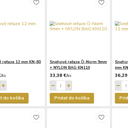
 reťaze 12 mm KN-80
Snehové reťaze Ö-Norm 9mm
Sneho
+ NYLON BAG KN110
mm KN
€
33,38 €
36,29
/
ks
/
ks
ť do košíka
Pridať do košíka
Pri