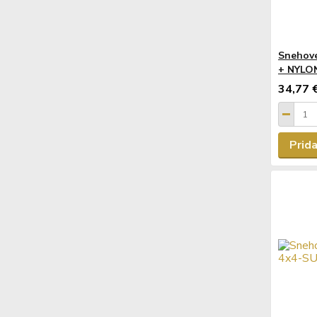
Snehov
+ NYLO
34,77 
Prida