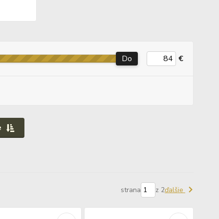
Do
€
e
strana
z 2
ďalšie