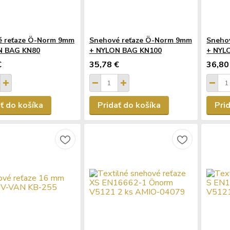
é reťaze Ö-Norm 9mm
Snehové reťaze Ö-Norm 9mm
Sneho
N BAG KN80
+ NYLON BAG KN100
+ NYL
€
35,78 €
36,80
ť do košíka
Pridať do košíka
Pri