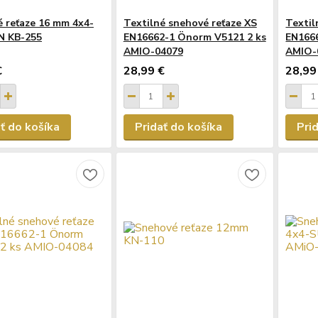
 reťaze 16 mm 4x4-
Textilné snehové reťaze XS
Textil
N KB-255
EN16662-1 Önorm V5121 2 ks
EN166
AMIO-04079
AMIO-
€
28,99 €
28,99
ť do košíka
Pridať do košíka
Pri