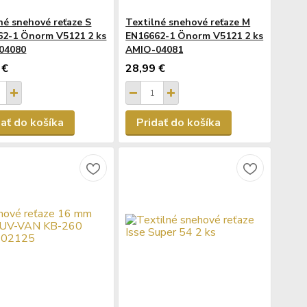
né snehové reťaze S
Textilné snehové reťaze M
62-1 Önorm V5121 2 ks
EN16662-1 Önorm V5121 2 ks
04080
AMIO-04081
 €
28,99 €
dať do košíka
Pridať do košíka