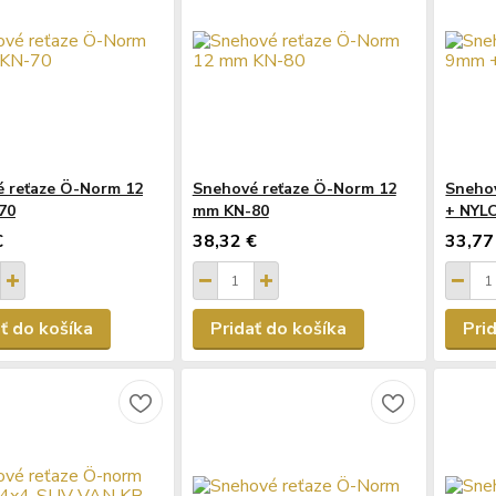
 reťaze Ö-Norm 12
Snehové reťaze Ö-Norm 12
Sneho
70
mm KN-80
+ NYL
€
38,32 €
33,77
ť do košíka
Pridať do košíka
Pri