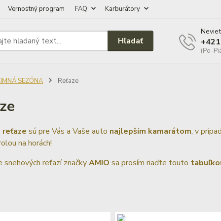
Vernostný program
FAQ
Karburátory
Neviet
Hľadať
+421
(Po-Pi
ZIMNÁ SEZÓNA
Reťaze
ze
 reťaze
sú pre Vás a Vaše auto
najlepším kamarátom
, v príp
olou na horách!
e snehových reťazí značky
AMIO
sa prosím riaďte touto
tabuľko