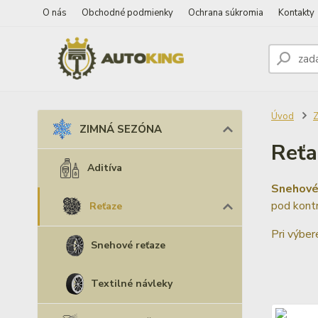
O nás
Obchodné podmienky
Ochrana súkromia
Kontakty
Úvod
ZIMNÁ SEZÓNA
Reťa
Aditíva
Snehové
pod kontr
Reťaze
Pri výber
Snehové reťaze
Textilné návleky