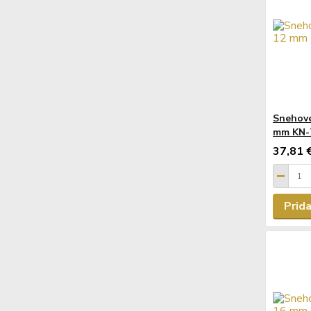
Snehové
mm KN-
37,81 
Prida