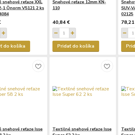
é snehové reťaze XXL
Snehové reťaze 12mm KN-
Snehov
-1 Önorm V5121 2 ks
110
SUV-V
4084
02125
€
40,84 €
78,21
ť do košíka
Pridať do košíka
Pri
é snehové reťaze Isse
Textilné snehové reťaze Isse
Textil