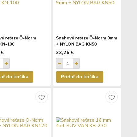
vé reťaze Ö-Norm
Snehové reťaze Ö-Norm 9mm
KN-100
+ NYLON BAG KN50
 €
33,26 €
dať do košíka
Pridať do košíka