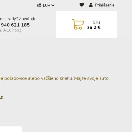
Prihlásenie
EUR
e si rady? Zavolajte.
0
ks
 940 621 185
za
0 €
a, 8-16 hod.)
ade poľadovice alebo väčšieho snehu. Majte svoje auto
u
: