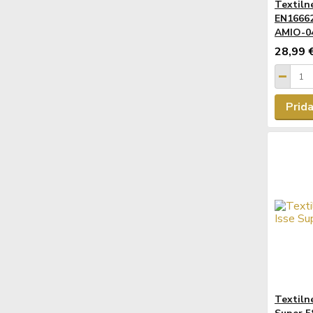
Textiln
EN16662
AMIO-0
28,99 
Prida
Textiln