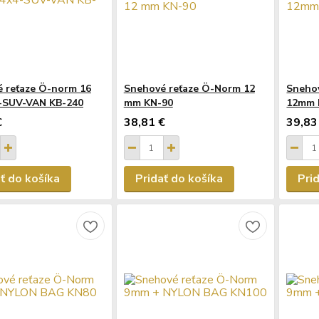
 reťaze Ö-norm 16
Snehové reťaze Ö-Norm 12
Sneho
-SUV-VAN KB-240
mm KN-90
12mm 
€
38,81 €
39,83
ť do košíka
Pridať do košíka
Pri