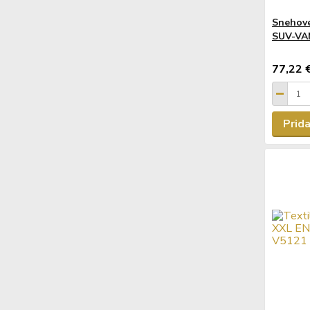
Snehové
SUV-VA
77,22 
Prida