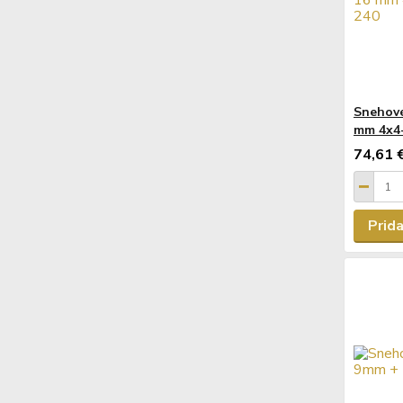
Snehové
mm 4x4
74,61 
Prida