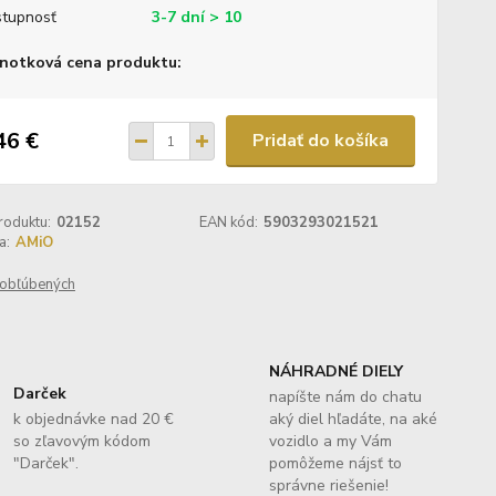
tupnosť
3-7 dní > 10
notková cena produktu:
46 €
Pridať do košíka
roduktu:
02152
EAN kód:
5903293021521
a:
AMiO
obľúbených
NÁHRADNÉ DIELY
Darček
napíšte nám do chatu
k objednávke nad 20 €
aký diel hľadáte, na aké
so zľavovým kódom
vozidlo a my Vám
"Darček".
pomôžeme nájsť to
správne riešenie!