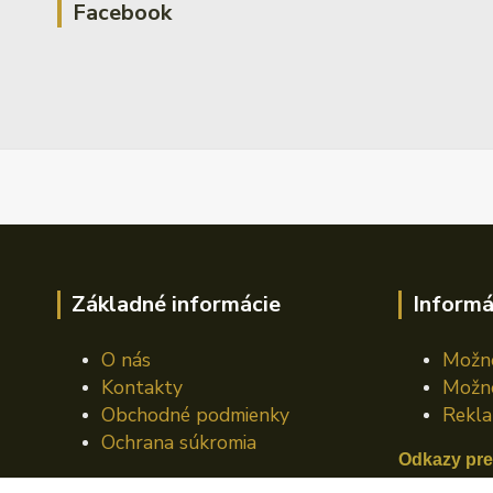
Facebook
Základné informácie
Informá
O nás
Možno
Kontakty
Možno
Obchodné podmienky
Rekla
Ochrana súkromia
Odkazy pre