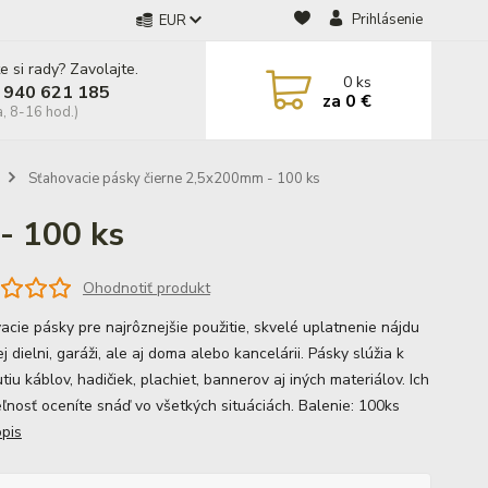
Prihlásenie
EUR
e si rady? Zavolajte.
0
ks
 940 621 185
za
0 €
a, 8-16 hod.)
Sťahovacie pásky čierne 2,5x200mm - 100 ks
- 100 ks
Ohodnotiť produkt
acie pásky pre najrôznejšie použitie, skvelé uplatnenie nájdu
j dielni, garáži, ale aj doma alebo kancelárii. Pásky slúžia k
tiu káblov, hadičiek, plachiet, bannerov aj iných materiálov. Ich
eľnosť oceníte snáď vo všetkých situáciách. Balenie: 100ks
opis