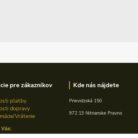
cie pre zákazníkov
Kde nás nájdete
sti platby
Prievidzská 150
sti dopravy
972 13 Nitrianske Pravno
mácie/Vrátenie
 Vás: