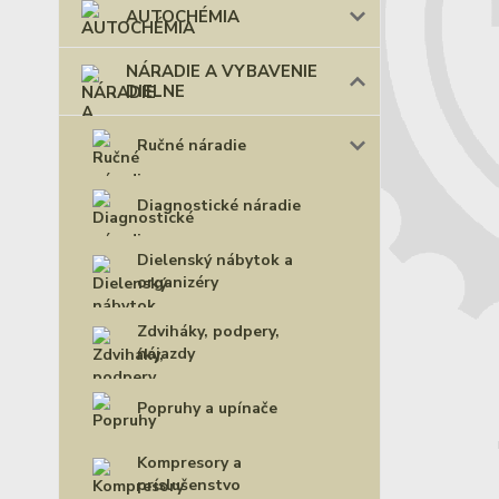
AUTOCHÉMIA
NÁRADIE A VYBAVENIE
DIELNE
Ručné náradie
Diagnostické náradie
Dielenský nábytok a
organizéry
Zdviháky, podpery,
nájazdy
Popruhy a upínače
Kompresory a
príslušenstvo