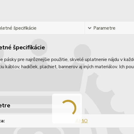
etné špecifikácie
Parametre
tné špecifikácie
e pásky pre najrôznejšie použitie, skvelé uplatnenie nájdu v každej
tiu káblov, hadičiek, plachiet, bannerov aj iných materiálov. Ich p
etre
ca
AMiO