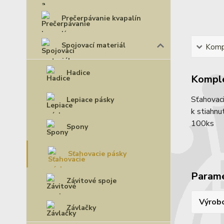
Prečerpávanie kvapalín
Spojovací materiál
Kompl
Hadice
Komple
Sťahovaci
Lepiace pásky
k stiahnu
100ks
Spony
Sťahovacie pásky
Param
Závitové spoje
Výrob
Závlačky