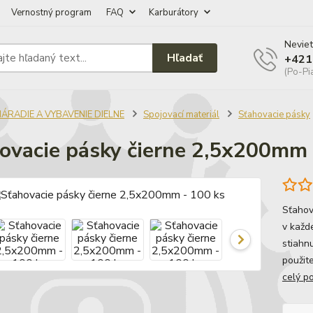
Vernostný program
FAQ
Karburátory
Neviet
Hľadať
+421
(Po-Pi
NÁRADIE A VYBAVENIE DIELNE
Spojovací materiál
Sťahovacie pásky
ovacie pásky čierne 2,5x200mm 
Sťahov
v každe
stiahnu
použit
celý p