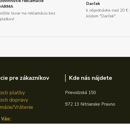
zdvihnutie reklamácie
Darček
DARMA
k objednávke nad 20 €
ošlite tovar na reklamáciu bez
kódom "Darček".
platkov!
cie pre zákazníkov
Kde nás nájdete
sti platby
Prievidzská 150
sti dopravy
972 13 Nitrianske Pravno
mácie/Vrátenie
 Vás: