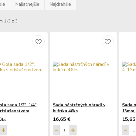
šie
Najlacnejšie
Najdrahšie
m 1-3 z 3
la sada 1/2", 1/4"
Sada nástrčných náradí v
Sada n
príslušenstvom
kufríku 46ks
13mm, 
€
16,65 €
15,65
/
ks