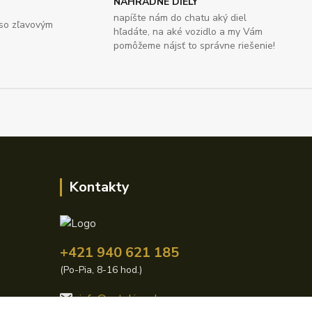
NÁHRADNÉ DIELY
napíšte nám do chatu aký diel
 so zľavovým
hľadáte, na aké vozidlo a my Vám
pomôžeme nájsť to správne riešenie!
Kontakty
+421 940 621 185
(Po-Pia, 8-16 hod.)
info@autoking.sk