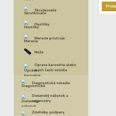
Prida
Skrutkovače
Hustilky
Meracie prístroje
Nože
Oprava karosérie alebo
iných častí vozidla
Diagnostické náradie
Dielenský nábytok a
organizéry
Zdviháky, podpery,