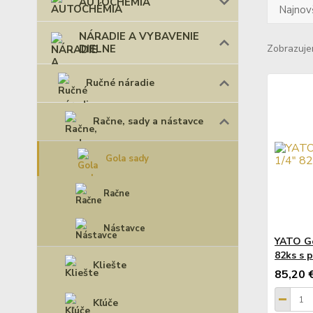
AUTOCHÉMIA
Najnov
NÁRADIE A VYBAVENIE
DIELNE
Zobrazuje
Ručné náradie
Račne, sady a nástavce
Gola sady
Račne
Nástavce
YATO Go
82ks s 
Kliešte
85,20 
Kľúče