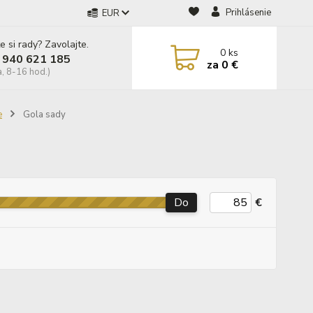
Prihlásenie
EUR
e si rady? Zavolajte.
0
ks
 940 621 185
za
0 €
a, 8-16 hod.)
e
Gola sady
Do
€