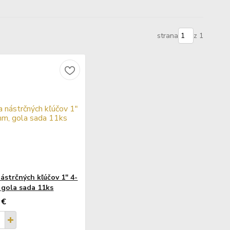
strana
z 1
ástrčných kľúčov 1" 4-
gola sada 11ks
 €