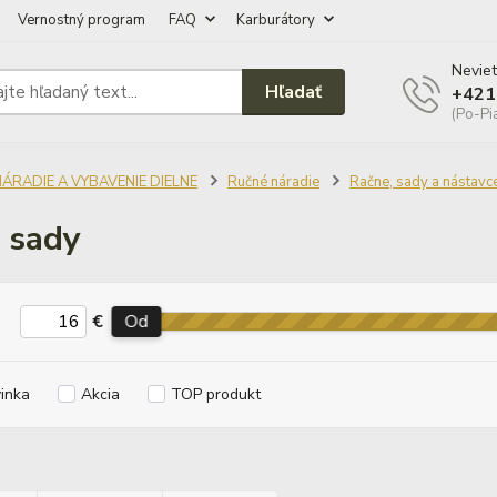
Vernostný program
FAQ
Karburátory
Neviet
Hľadať
+421
(Po-Pi
NÁRADIE A VYBAVENIE DIELNE
Ručné náradie
Račne, sady a nástavc
 sady
€
Od
inka
Akcia
TOP produkt