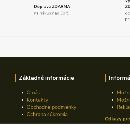
Vy
Doprava ZDARMA
Z
na nákup nad 30 €
od
po
Základné informácie
Informá
O nás
Možno
Kontakty
Možno
Obchodné podmienky
Rekla
Ochrana súkromia
Odkazy pre