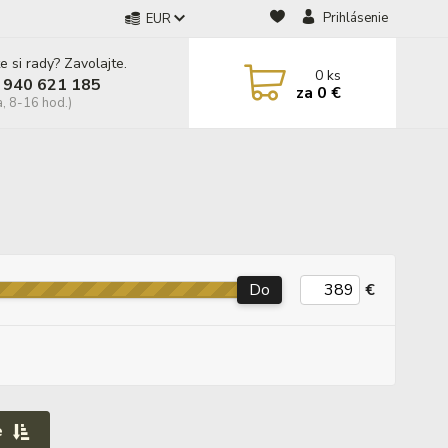
Prihlásenie
EUR
e si rady? Zavolajte.
0
ks
 940 621 185
za
0 €
a, 8-16 hod.)
Do
€
e