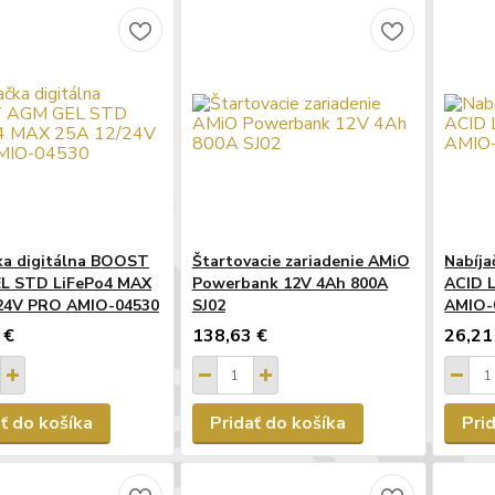
ka digitálna BOOST
Štartovacie zariadenie AMiO
Nabíja
L STD LiFePo4 MAX
Powerbank 12V 4Ah 800A
ACID 
/24V PRO AMIO-04530
SJ02
AMIO-
 €
138,63 €
26,21
ť do košíka
Pridať do košíka
Pri