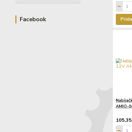
Facebook
Prida
Nabíjač
AMIO-0
105,35