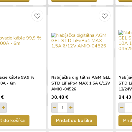
acie káble 99,9 %
Nabíjačka digitálna AGM GEL
Nabíja
0A - 6m
STD LiFePo4 MAX 1,5A 6/12V
STD L
AMIO-04526
12/24
 €
30,48 €
84,43
ť do košíka
Pridať do košíka
Pri