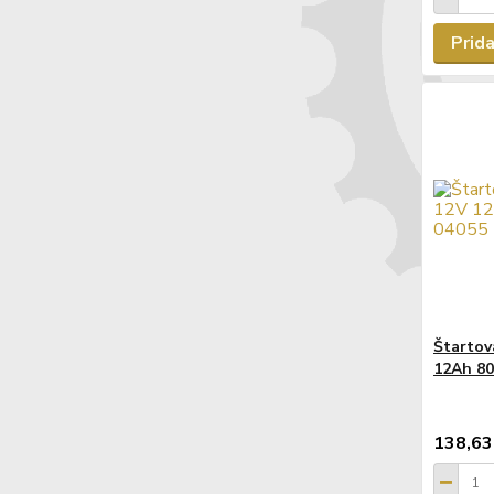
Prida
Štartov
12Ah 8
138,63