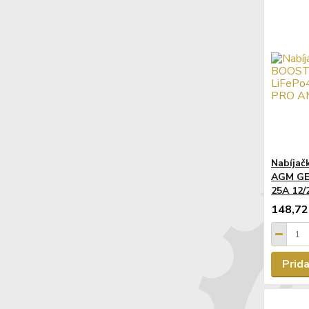
Nabíjač
AGM GE
25A 12
148,72
Prida