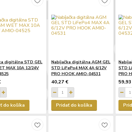
ka digitálna STD GEL
Nabíjačka digitálna AGM GEL
Nabíja
T MAX 10A 12/24V
STD LiFePo4 MAX 4A 6/12V
STD L
4525
PRO HOOK AMIO-04531
PRO H
€
40,27 €
59,93
ť do košíka
Pridať do košíka
Pri