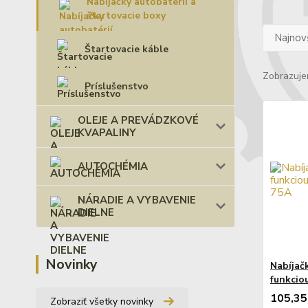
Nabíjačky autobatérií a
štartovacie boxy
Najnov
Štartovacie káble
Zobrazuje
Príslušenstvo
OLEJE A PREVÁDZKOVÉ
KVAPALINY
AUTOCHÉMIA
NÁRADIE A VYBAVENIE
DIELNE
Novinky
Nabíjač
funkcio
105,35
Zobraziť všetky novinky