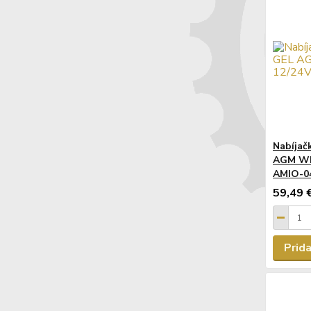
Nabíjač
AGM WE
AMIO-0
59,49 
Prida