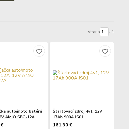
strana
z 1
čka auto/moto batérií
Štartovací zdroj 4v1, 12V
12V AMiO SBC-12A
17Ah 900A JS01
 €
161,30 €