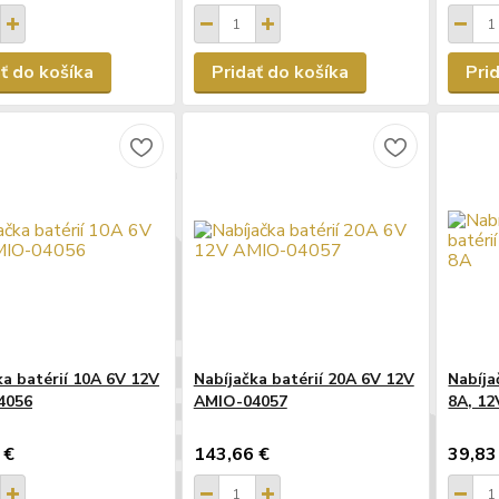
ť do košíka
Pridať do košíka
Pri
ka batérií 10A 6V 12V
Nabíjačka batérií 20A 6V 12V
Nabíja
4056
AMIO-04057
8A, 1
 €
143,66 €
39,83