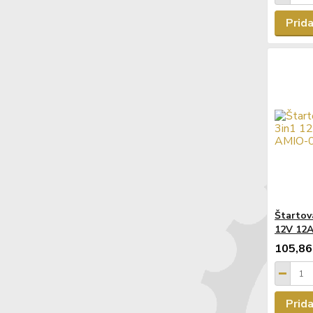
Prida
Štartov
12V 12
105,86
Prida