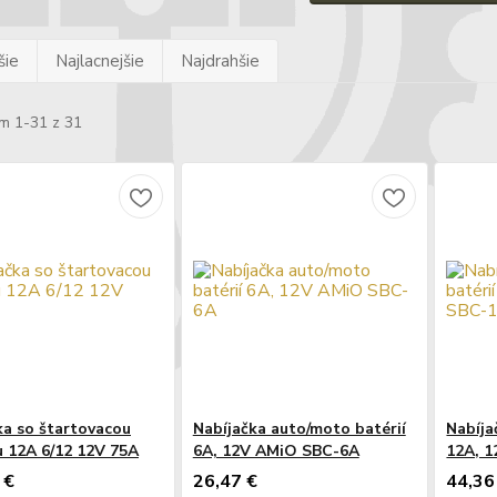
šie
Najlacnejšie
Najdrahšie
m 1-31 z 31
ka so štartovacou
Nabíjačka auto/moto batérií
Nabíja
u 12A 6/12 12V 75A
6A, 12V AMiO SBC-6A
12A, 
 €
26,47 €
44,36