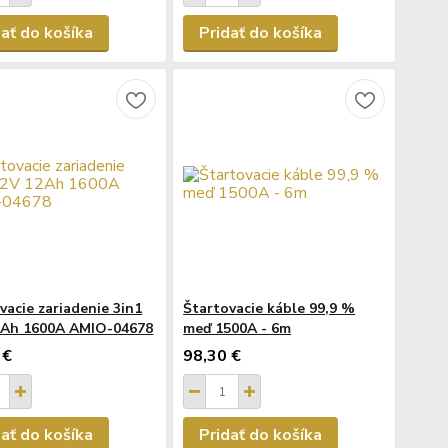
dať do košíka
Pridať do košíka
vacie zariadenie 3in1
Štartovacie káble 99,9 %
2Ah 1600A AMIO-04678
meď 1500A - 6m
 €
98,30 €
dať do košíka
Pridať do košíka