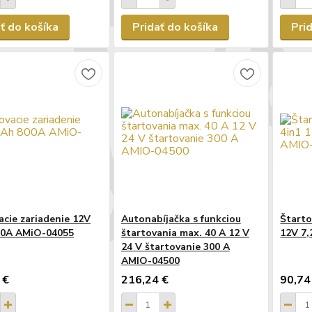
ť do košíka
Pridať do košíka
Pri
acie zariadenie 12V
Autonabíjačka s funkciou
Štarto
00A AMiO-04055
štartovania max. 40 A 12 V
12V 7
24 V štartovanie 300 A
AMIO-04500
 €
216,24 €
90,74