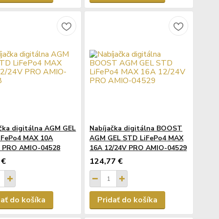
čka digitálna AGM GEL
Nabíjačka digitálna BOOST
iFePo4 MAX 10A
AGM GEL STD LiFePo4 MAX
V PRO AMIO-04528
16A 12/24V PRO AMIO-04529
 €
124,77 €
dať do košíka
Pridať do košíka