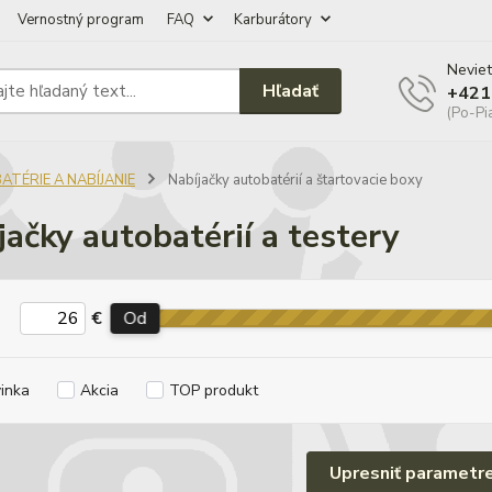
Vernostný program
FAQ
Karburátory
Neviet
Hľadať
+421
(Po-Pi
ATÉRIE A NABÍJANIE
Nabíjačky autobatérií a štartovacie boxy
jačky autobatérií a testery
€
Od
inka
Akcia
TOP produkt
Upresniť parametr