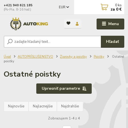
0
ks
+421 940 621 185
EUR
za
0 €
(Po-Pia, 8-16 hod.)
Menu
Hľadať
Úvod
AUTOPRÍSLUŠENSTVO
Žiarovky a poistky
Poistky
Ostatné
poistky
Ostatné poistky
Upresniť parametre
Najnovšie
Najlacnejšie
Najdrahšie
Zobrazujem 1-4 z 4