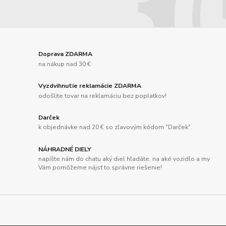
Doprava ZDARMA
na nákup nad 30 €
Vyzdvihnutie reklamácie ZDARMA
odošlite tovar na reklamáciu bez poplatkov!
Darček
k objednávke nad 20 € so zľavovým kódom "Darček".
NÁHRADNÉ DIELY
napíšte nám do chatu aký diel hľadáte, na aké vozidlo a my
Vám pomôžeme nájsť to správne riešenie!