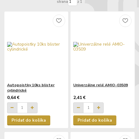
strana
z 1
Autopoistky 10ks blister
Univerzálne relé AMIO-03509
cylindrické
0,64 €
2,41 €
Pridať do košíka
Pridať do košíka