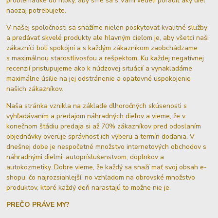
problematike do hĺbky, aby sme sa s Vami vedeli poradiť aký diel
naozaj potrebujete.
V našej spoločnosti sa snažíme nielen poskytovať kvalitné služby
a predávať skvelé produkty ale hlavným cieľom je, aby všetci naši
zákazníci boli spokojní a s každým zákazníkom zaobchádzame
s maximálnou starostlivosťou a rešpektom. Ku každej negatívnej
recenzií pristupujeme ako k núdzovej situácií a vynakladáme
maximálne úsilie na jej odstránenie a opätovné uspokojenie
našich zákazníkov.
Naša stránka vznikla na základe dlhoročných skúsenosti s
vyhľadávaním a predajom náhradných dielov a vieme, že v
konečnom štádiu predaja si až 70% zákazníkov pred odoslaním
objednávky overuje správnosť ich výberu a termín dodania. V
dnešnej dobe je nespočetné množstvo internetových obchodov s
náhradnými dielmi, autopríslušenstvom, doplnkov a
autokozmetiky. Dobre vieme, že každý sa snaží mať svoj obsah e-
shopu, čo najrozsiahlejší, no vzhľadom na obrovské množstvo
produktov, ktoré každý deň narastajú to možne nie je.
PREČO PRÁVE MY?