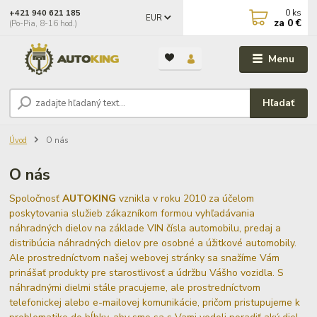
0
ks
+421 940 621 185
EUR
za
0 €
(Po-Pia, 8-16 hod.)
Menu
Hľadať
Úvod
O nás
O nás
Spoločnosť
AUTOKING
vznikla v roku 2010 za účelom
poskytovania služieb zákazníkom formou vyhľadávania
náhradných dielov na základe VIN čísla automobilu, predaj a
distribúcia náhradných dielov pre osobné a úžitkové automobily.
Ale prostredníctvom našej webovej stránky sa snažíme Vám
prinášať produkty pre starostlivosť a údržbu Vášho vozidla. S
náhradnými dielmi stále pracujeme, ale prostredníctvom
telefonickej alebo e-mailovej komunikácie, pričom pristupujeme k