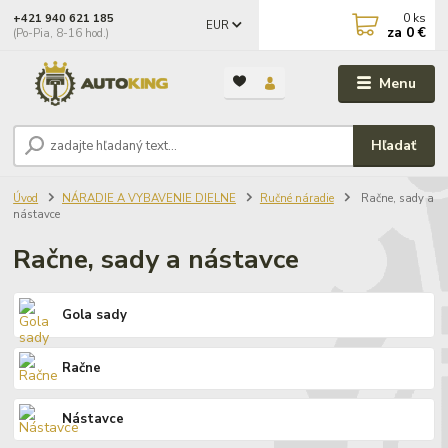
0
ks
+421 940 621 185
EUR
za
0 €
(Po-Pia, 8-16 hod.)
Menu
Hľadať
Úvod
NÁRADIE A VYBAVENIE DIELNE
Ručné náradie
Račne, sady a
nástavce
Račne, sady a nástavce
Gola sady
Račne
Nástavce