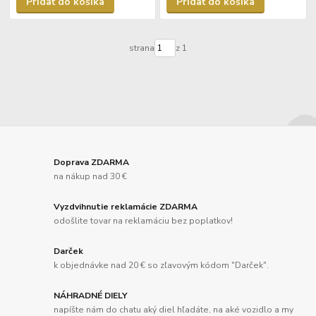
Pridať do košíka
Pridať do košíka
strana
z 1
Doprava ZDARMA
na nákup nad 30 €
Vyzdvihnutie reklamácie ZDARMA
odošlite tovar na reklamáciu bez poplatkov!
Darček
k objednávke nad 20 € so zľavovým kódom "Darček".
NÁHRADNÉ DIELY
napíšte nám do chatu aký diel hľadáte, na aké vozidlo a my