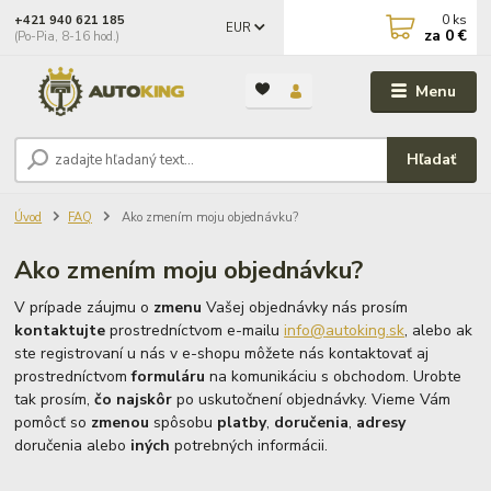
0
ks
+421 940 621 185
EUR
za
0 €
(Po-Pia, 8-16 hod.)
Menu
Hľadať
Úvod
FAQ
Ako zmením moju objednávku?
Ako zmením moju objednávku?
V prípade záujmu o
zmenu
Vašej objednávky nás prosím
kontaktujte
prostredníctvom e-mailu
info@autoking.sk
, alebo ak
ste registrovaní u nás v e-shopu môžete nás kontaktovať aj
prostredníctvom
formuláru
na komunikáciu s obchodom. Urobte
tak prosím,
čo najskôr
po uskutočnení objednávky. Vieme Vám
pomôcť so
zmenou
spôsobu
platby
,
doručenia
,
adresy
doručenia alebo
iných
potrebných informácii.