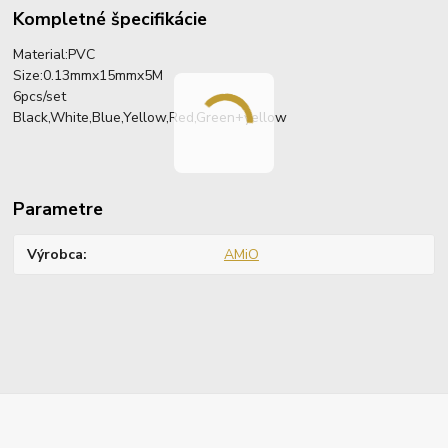
Kompletné špecifikácie
Material:PVC
Size:0.13mmx15mmx5M
6pcs/set
Black,White,Blue,Yellow,Red,Green+yellow
Parametre
Výrobca
AMiO