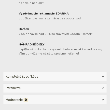
na nákup nad 30 €
Vyzdvihnutie reklamácie ZDARMA
odošlite tovar na reklamáciu bez poplatkov!
Darček
k objednávke nad 20 € so zľavovým kódom "Darček".
NÁHRADNÉ DIELY
napíšte nám do chatu aký diel hľadáte, na aké vozidlo a my
Vám pomôžeme nájsť to správne riešenie!
Kompletné špecifikácie
Parametre
Hodnotenie
0