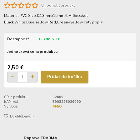
Ohodnotiť produkt
Material:PVC Size:0.13mmx15mmx5M 6pcs/set
Black,White,Blue,Yellow,Red,Green+yellow
celý popis
Dostupnosť
1-3 dni > 10
Jednotková cena produktu:
2,50 €
Pridať do košíka
Číslo produktu:
02609
EAN kód:
5903293026090
Výrobca:
AMiO
Do obľúbených
Doprava ZDARMA