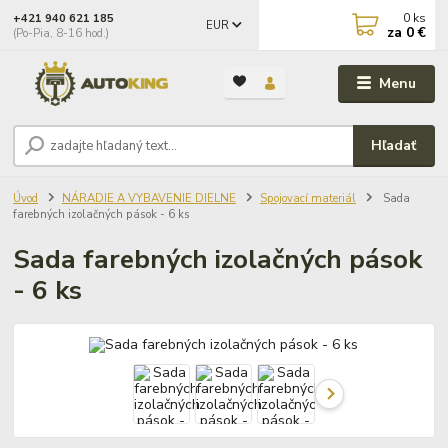
0
ks
+421 940 621 185
EUR
za
0 €
(Po-Pia, 8-16 hod.)
Menu
Hľadať
Úvod
NÁRADIE A VYBAVENIE DIELNE
Spojovací materiál
Sada
farebných izolačných pások - 6 ks
Sada farebných izolačných pások
- 6 ks