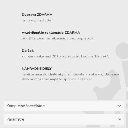
Doprava ZDARMA
na nákup nad 30 €
Vyzdvihnutie reklamácie ZDARMA
odošlite tovar na reklamáciu bez poplatkov!
Darček
k objednávke nad 20 € so zľavovým kódom "Darček".
NÁHRADNÉ DIELY
napíšte nám do chatu aký diel hľadáte, na aké vozidlo a my
Vám pomôžeme nájsť to správne riešenie!
Kompletné špecifikácie
Parametre