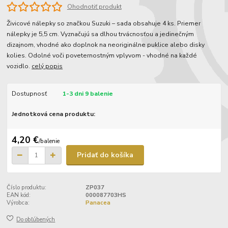
Ohodnotiť produkt
Živicové nálepky so značkou Suzuki – sada obsahuje 4 ks. Priemer
nálepky je 5,5 cm. Vyznačujú sa dlhou trvácnosťou a jedinečným
dizajnom, vhodné ako doplnok na neoriginálne puklice alebo disky
kolies. Odolné voči poveternostným vplyvom - vhodné na každé
vozidlo.
celý popis
Dostupnosť
1-3 dni 9 balenie
Jednotková cena produktu:
4,20 €
/
balenie
Pridať do košíka
Číslo produktu:
ZP037
EAN kód:
000087703HS
Výrobca:
Panacea
Do obľúbených