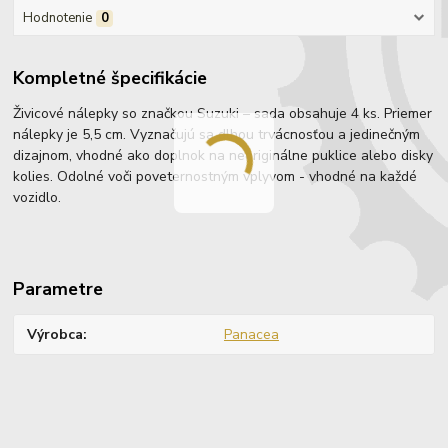
Hodnotenie
0
Kompletné špecifikácie
Živicové nálepky so značkou Suzuki – sada obsahuje 4 ks. Priemer
nálepky je 5,5 cm. Vyznačujú sa dlhou trvácnosťou a jedinečným
dizajnom, vhodné ako doplnok na neoriginálne puklice alebo disky
kolies. Odolné voči poveternostným vplyvom - vhodné na každé
vozidlo.
Parametre
Výrobca
Panacea