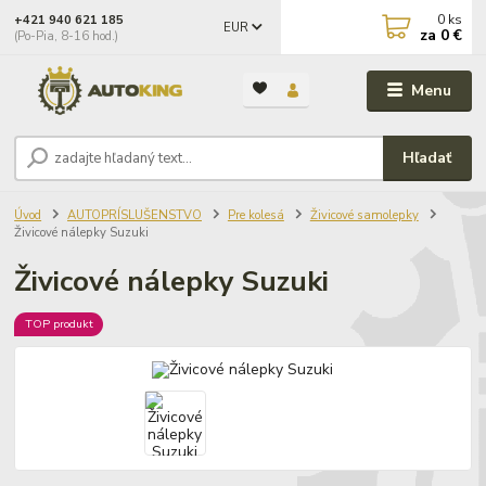
0
ks
+421 940 621 185
EUR
za
0 €
(Po-Pia, 8-16 hod.)
Menu
Hľadať
Úvod
AUTOPRÍSLUŠENSTVO
Pre kolesá
Živicové samolepky
Živicové nálepky Suzuki
Živicové nálepky Suzuki
TOP produkt