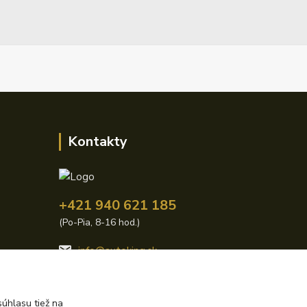
Kontakty
+421 940 621 185
(Po-Pia, 8-16 hod.)
info@autoking.sk
úhlasu tiež na