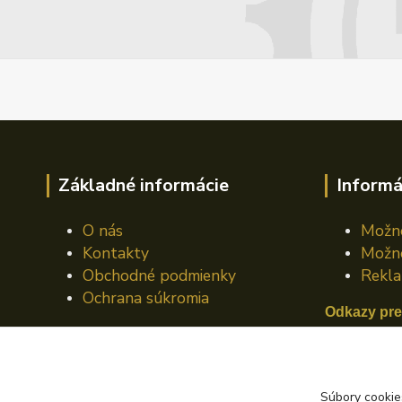
Základné informácie
Informá
O nás
Možno
Kontakty
Možno
Obchodné podmienky
Rekla
Ochrana súkromia
Odkazy pre
Mazací plá
Mazací pl
Súbory cookie