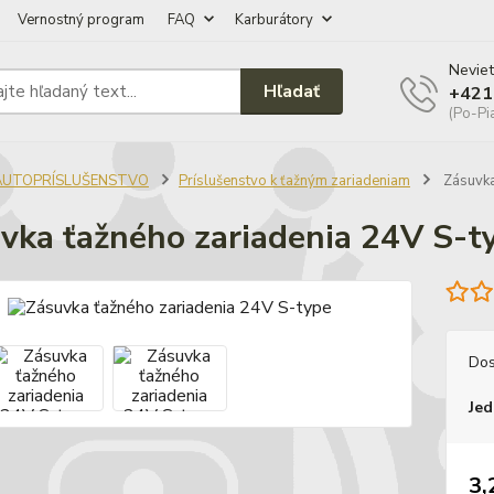
Vernostný program
FAQ
Karburátory
Neviet
Hľadať
+421
(Po-Pi
AUTOPRÍSLUŠENSTVO
Príslušenstvo k ťažným zariadeniam
Zásuvka
vka ťažného zariadenia 24V S-t
Dos
Jed
3,