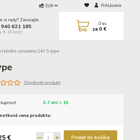
Prihlásenie
EUR
e si rady? Zavolajte.
0
ks
 940 621 185
za
0 €
a, 8-16 hod.)
 ťažného zariadenia 24V S-type
ype
Ohodnotiť produkt
tupnosť
3-7 dní > 10
notková cena produktu:
25 €
Pridať do košíka