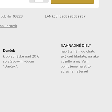
roduktu:
03223
EAN kód:
5903293032237
obľúbených
NÁHRADNÉ DIELY
Darček
napíšte nám do chatu
k objednávke nad 20 €
aký diel hľadáte, na aké
so zľavovým kódom
vozidlo a my Vám
"Darček".
pomôžeme nájsť to
správne riešenie!