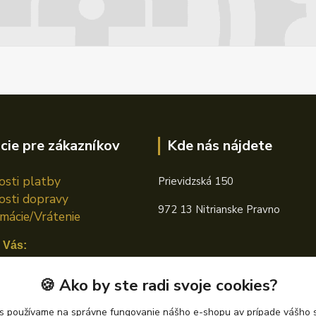
cie pre zákazníkov
Kde nás nájdete
sti platby
Prievidzská 150
sti dopravy
972 13 Nitrianske Pravno
mácie/Vrátenie
 Vás:
n TOTAL
🍪 Ako by ste radi svoje cookies?
án CASTROL
s používame na správne fungovanie nášho e-shopu av prípade vášho s