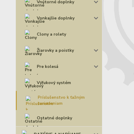
Vnútorné doplnky
Vonkajšie doplnky
Clony a rolety
Žiarovky a poistky
Pre kolesá
Výfukový systém
Príslušenstvo k ťažným
zariadeniam
Ostatné doplnky