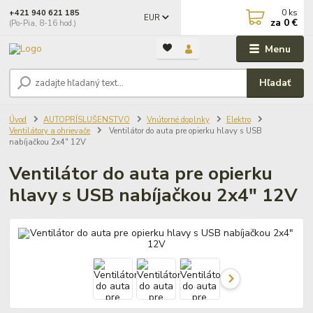
0
ks
+421 940 621 185
EUR
za
0 €
(Po-Pia, 8-16 hod.)
Menu
Hľadať
Úvod
AUTOPRÍSLUŠENSTVO
Vnútorné doplnky
Elektro
Ventilátory a ohrievače
Ventilátor do auta pre opierku hlavy s USB
nabíjačkou 2x4" 12V
Ventilátor do auta pre opierku
hlavy s USB nabíjačkou 2x4" 12V