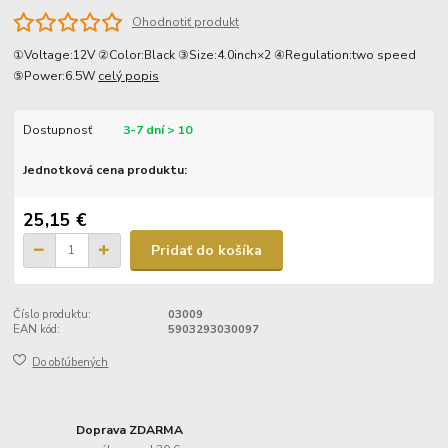
Ohodnotiť produkt
①Voltage:12V ②Color:Black ③Size:4.0inch×2 ④Regulation:two speed
⑤Power:6.5W
celý popis
Dostupnosť
3-7 dní > 10
Jednotková cena produktu:
25,15 €
Pridať do košíka
Číslo produktu:
03009
EAN kód:
5903293030097
Do obľúbených
Doprava ZDARMA