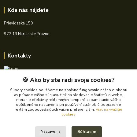
Kde nás nájdete
Prievidzská 150
972 13 Nitrianske Pravno
Kontakty
🍪 Ako by ste radi svoje cookies?
+421 940 621 185
(Po-Pia, 8-16 hod.)
Súbory cookies používame na správne fungovanie nášho e-shopu
av prípade vášho súhlasu tiež na sledovanie štatistík o webe,
info@autoking.sk
meranie efektivity reklamných kampaní, zapamätanie vášho
obľúbeného nastavenia pri používaní stránok, či zobrazenie
reklám zodpovedajúcich vašim preferenciám.
Viac na využitie
cookies
Súhlasím
Nastavenia