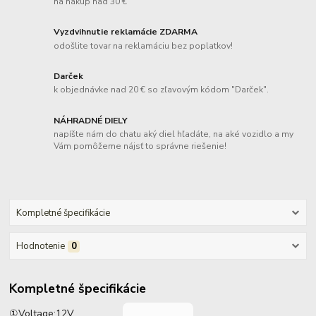
na nákup nad 30 €
Vyzdvihnutie reklamácie ZDARMA
odošlite tovar na reklamáciu bez poplatkov!
Darček
k objednávke nad 20 € so zľavovým kódom "Darček".
NÁHRADNÉ DIELY
napíšte nám do chatu aký diel hľadáte, na aké vozidlo a my
Vám pomôžeme nájsť to správne riešenie!
Kompletné špecifikácie
Hodnotenie
0
Kompletné špecifikácie
①Voltage:12V