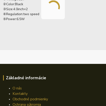
②Color:Black
③Size:4.0inch×2
④Regulation:two speed
⑤Power:6.5W
Základné informácie
O nás
Kontakty
Obchodné podmienky
Ochrana súkromia