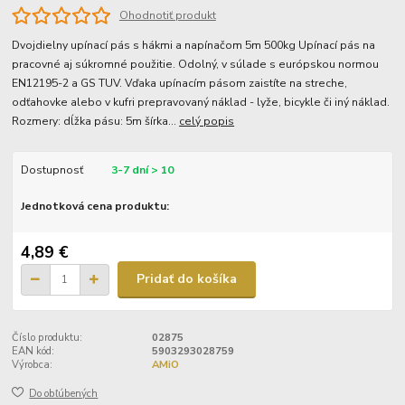
Ohodnotiť produkt
Dvojdielny upínací pás s hákmi a napínačom 5m 500kg Upínací pás na
pracovné aj súkromné použitie. Odolný, v súlade s európskou normou
EN12195-2 a GS TUV. Vďaka upínacím pásom zaistíte na streche,
odťahovke alebo v kufri prepravovaný náklad - lyže, bicykle či iný náklad.
Rozmery: dĺžka pásu: 5m šírka...
celý popis
Dostupnosť
3-7 dní > 10
Jednotková cena produktu:
4,89 €
Pridať do košíka
Číslo produktu:
02875
EAN kód:
5903293028759
Výrobca:
AMiO
Do obľúbených