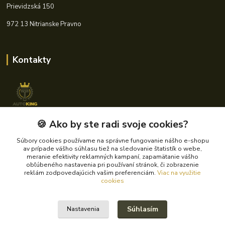
Prievidzská 150
972 13 Nitrianske Pravno
Kontakty
🍪 Ako by ste radi svoje cookies?
+421 940 621 185
(Po-Pia, 8-16 hod.)
Súbory cookies používame na správne fungovanie nášho e-shopu
av prípade vášho súhlasu tiež na sledovanie štatistík o webe,
info@autoking.sk
meranie efektivity reklamných kampaní, zapamätanie vášho
obľúbeného nastavenia pri používaní stránok, či zobrazenie
reklám zodpovedajúcich vašim preferenciám.
Viac na využitie
cookies
Súhlasím
Nastavenia
© 2024 Autoking.sk - Všetky práva vyhradené.