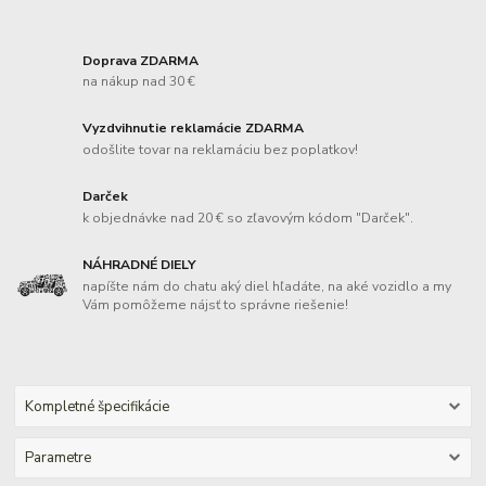
Doprava ZDARMA
na nákup nad 30 €
Vyzdvihnutie reklamácie ZDARMA
odošlite tovar na reklamáciu bez poplatkov!
Darček
k objednávke nad 20 € so zľavovým kódom "Darček".
NÁHRADNÉ DIELY
napíšte nám do chatu aký diel hľadáte, na aké vozidlo a my
Vám pomôžeme nájsť to správne riešenie!
Kompletné špecifikácie
Parametre