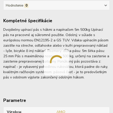
Hodnotenie
0
Kompletné špecifikácie
Dvojdielny upínací pás s hákmi a napínačom 5m 500kg Upínací
pás na pracovné aj súkromné použitie. Odolný, v súlade s
európskou normou EN12195-2 a GS TUV. Vďaka upínacím pásom
zaistíte na streche, odťahovke alebo v kufri prepravovaný náklad
- lyže, bicykle či iný náklad. Rozmery: dĺžka pásu: 5m šírka pásu:
25 mm Pás s maximálnou nosnosťou 500 kg, určený na zaistenie a
zaistenie prepravovanej batožiny. Ponúkaný pás pozostáva z:
napínač - je vybavený pohodlnou rukoväťou, ktorá padne do ruky,
kvalitným račňovým systémom. pásová časť - je to predovšetkým
pás v odolnom výplete zakončený odolným hákom.
Parametre
Výrobca
AMiO