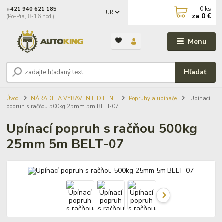
0
ks
+421 940 621 185
EUR
za
0 €
(Po-Pia, 8-16 hod.)
Menu
Hľadať
Úvod
NÁRADIE A VYBAVENIE DIELNE
Popruhy a upínače
Upínací
popruh s račňou 500kg 25mm 5m BELT-07
Upínací popruh s račňou 500kg
25mm 5m BELT-07