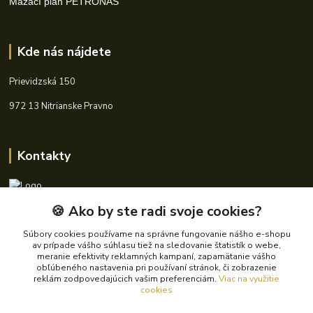
Mazací plán PETRONAS
Kde nás nájdete
Prievidzská 150
972 13 Nitrianske Pravno
Kontakty
🍪 Ako by ste radi svoje cookies?
+421 940 621 185
(Po-Pia, 8-16 hod.)
Súbory cookies používame na správne fungovanie nášho e-shopu
av prípade vášho súhlasu tiež na sledovanie štatistík o webe,
info@autoking.sk
meranie efektivity reklamných kampaní, zapamätanie vášho
obľúbeného nastavenia pri používaní stránok, či zobrazenie
reklám zodpovedajúcich vašim preferenciám.
Viac na využitie
cookies