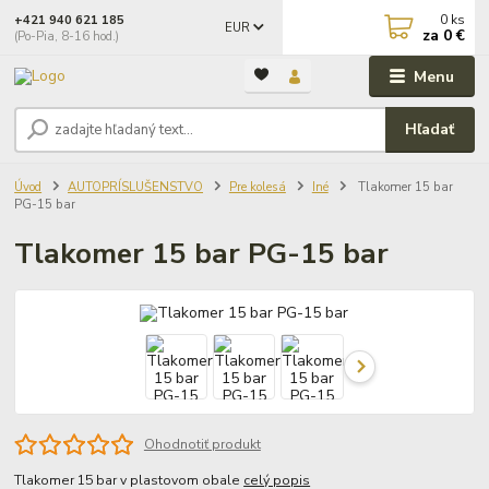
0
ks
+421 940 621 185
EUR
za
0 €
(Po-Pia, 8-16 hod.)
Menu
Hľadať
Úvod
AUTOPRÍSLUŠENSTVO
Pre kolesá
Iné
Tlakomer 15 bar
PG-15 bar
Tlakomer 15 bar PG-15 bar
Ohodnotiť produkt
Tlakomer 15 bar v plastovom obale
celý popis