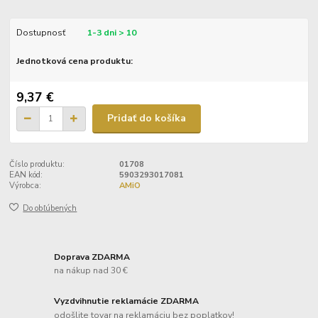
Dostupnosť
1-3 dni > 10
Jednotková cena produktu:
9,37 €
Pridať do košíka
Číslo produktu:
01708
EAN kód:
5903293017081
Výrobca:
AMiO
Do obľúbených
Doprava ZDARMA
na nákup nad 30 €
Vyzdvihnutie reklamácie ZDARMA
odošlite tovar na reklamáciu bez poplatkov!