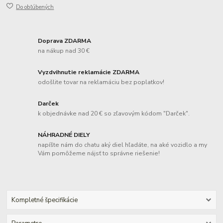
Do obľúbených
Doprava ZDARMA
na nákup nad 30 €
Vyzdvihnutie reklamácie ZDARMA
odošlite tovar na reklamáciu bez poplatkov!
Darček
k objednávke nad 20 € so zľavovým kódom "Darček".
NÁHRADNÉ DIELY
napíšte nám do chatu aký diel hľadáte, na aké vozidlo a my
Vám pomôžeme nájsť to správne riešenie!
Kompletné špecifikácie