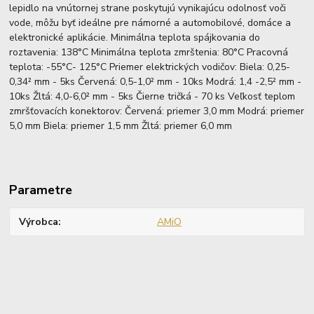
lepidlo na vnútornej strane poskytujú vynikajúcu odolnosť voči
vode, môžu byť ideálne pre námorné a automobilové, domáce a
elektronické aplikácie. Minimálna teplota spájkovania do
roztavenia: 138°C Minimálna teplota zmrštenia: 80°C Pracovná
teplota: -55°C- 125°C Priemer elektrických vodičov: Biela: 0,25-
0,34² mm - 5ks Červená: 0,5-1,0² mm - 10ks Modrá: 1,4 -2,5² mm -
10ks Žltá: 4,0-6,0² mm - 5ks Čierne tričká - 70 ks Veľkosť teplom
zmršťovacích konektorov: Červená: priemer 3,0 mm Modrá: priemer
5,0 mm Biela: priemer 1,5 mm Žltá: priemer 6,0 mm
Parametre
Výrobca
AMiO