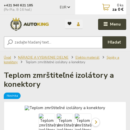
0
ks
+421 940 621 185
EUR
za
0 €
(Po-Pia, 8-16 hod.)
Menu
Hľadať
Úvod
NÁRADIE A VYBAVENIE DIELNE
Elektro materiál
Spojky a
konektory
Teplom zmrštiteľné izolátory a konektory
Teplom zmrštiteľné izolátory a
konektory
Novinka