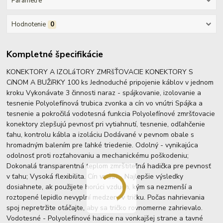
Parametre
Hodnotenie
0
Kompletné špecifikácie
KONEKTORY A IZOLáTORY ZMRšŤOVACIE KONEKTORY S
CíNOM A BUŽíRKY 100 ks Jednoduché pripojenie káblov v jednom
kroku Vykonávate 3 činnosti naraz - spájkovanie, izolovanie a
tesnenie Polyolefínová trubica zvonka a cín vo vnútri Spájka a
tesnenie a pokročilá vodotesná funkcia Polyolefínové zmršťovacie
konektory zlepšujú pevnosť pri vytiahnutí, tesnenie, odľahčenie
ťahu, kontrolu kábla a izoláciu Dodávané v pevnom obale s
hromadným balením pre ľahké triedenie. Odolný - vynikajúca
odolnosť proti rozťahovaniu a mechanickému poškodeniu;
Dokonalá transparentná teplom zmrštiteľná hadička pre pevnosť
v ťahu; Vysoká flexibilita. Cín vnútri - Najlepšie výsledky
dosiahnete, ak použijete horúci vzduch, kým sa nezmenší a
roztopené lepidlo nevyplní medzery v tričku. Počas nahrievania
spoj nepretržite otáčajte, aby sa tričko rovnomerne zahrievalo.
Vodotesné - Polyolefínové hadice na vonkajšej strane a tavné