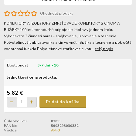
Ohodnotiť produkt
KONEKTORY A IZOLáTORY ZMRšŤOVACIE KONEKTORY S CíNOM A
BUŽíRKY 100 ks Jednoduché pripojenie káblov v jednom kroku
Vykonávate 3 činnosti naraz - spájkovanie, izolovanie a tesnenie
Polyolefínová trubica zvonka a cín vo vnútri Spájka a tesnenie a pokročilá
vodotesná funkcia Polyolefínové zmršťovacie kon...
celý popis
Dostupnosť
3-7 dní > 10
Jednotková cena produktu:
5,62 €
Pridať do košíka
Číslo produktu:
03033
EAN kód:
5903293030332
Výrobca:
AMiO