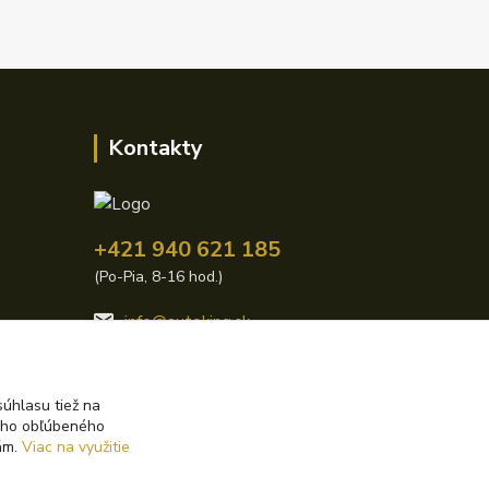
Kontakty
+421 940 621 185
(Po-Pia, 8-16 hod.)
info@autoking.sk
úhlasu tiež na
ášho obľúbeného
iám.
Viac na využitie