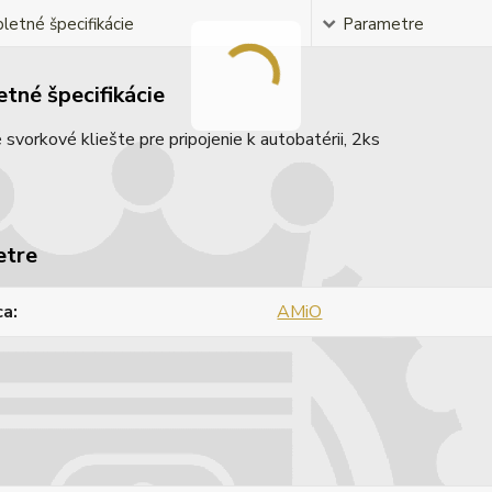
etné špecifikácie
Parametre
tné špecifikácie
 svorkové kliešte pre pripojenie k autobatérii, 2ks
etre
ca
AMiO