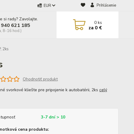
Prihlásenie
EUR
e si rady? Zavolajte.
0
ks
 940 621 185
za
0 €
a, 8-16 hod.)
, 2ks
s
Ohodnotiť produkt
né svorkové kliešte pre pripojenie k autobatérii, 2ks
celý
tupnosť
3-7 dní > 10
notková cena produktu: