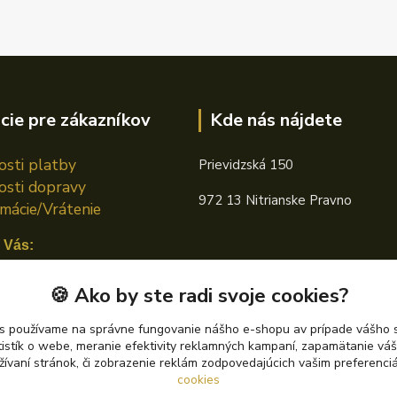
cie pre zákazníkov
Kde nás nájdete
sti platby
Prievidzská 150
sti dopravy
972 13 Nitrianske Pravno
mácie/Vrátenie
 Vás:
n TOTAL
🍪 Ako by ste radi svoje cookies?
án CASTROL
s používame na správne fungovanie nášho e-shopu av prípade vášho s
tistík o webe, meranie efektivity reklamných kampaní, zapamätanie v
án PETRONAS
žívaní stránok, či zobrazenie reklám zodpovedajúcich vašim preferenc
cookies