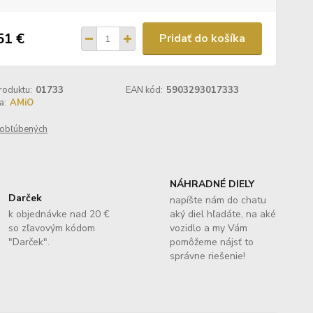
51 €
Pridať do košíka
roduktu:
01733
EAN kód:
5903293017333
a:
AMiO
obľúbených
NÁHRADNÉ DIELY
Darček
napíšte nám do chatu
k objednávke nad 20 €
aký diel hľadáte, na aké
so zľavovým kódom
vozidlo a my Vám
"Darček".
pomôžeme nájsť to
správne riešenie!