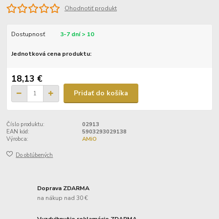
Ohodnotiť produkt
Dostupnosť
3-7 dní > 10
Jednotková cena produktu:
18,13 €
Pridať do košíka
Číslo produktu:
02913
EAN kód:
5903293029138
Výrobca:
AMiO
Do obľúbených
Doprava ZDARMA
na nákup nad 30 €