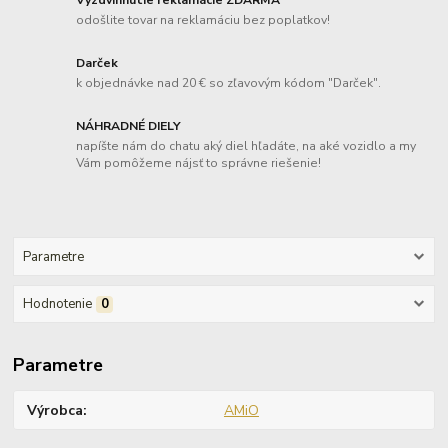
Vyzdvihnutie reklamácie ZDARMA
odošlite tovar na reklamáciu bez poplatkov!
Darček
k objednávke nad 20 € so zľavovým kódom "Darček".
NÁHRADNÉ DIELY
napíšte nám do chatu aký diel hľadáte, na aké vozidlo a my
Vám pomôžeme nájsť to správne riešenie!
Parametre
Hodnotenie
0
Parametre
Výrobca
AMiO