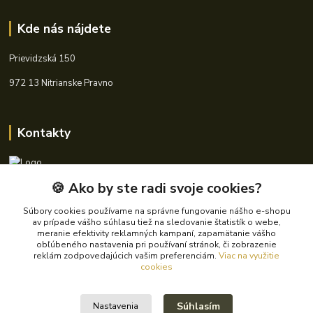
Kde nás nájdete
Prievidzská 150
972 13 Nitrianske Pravno
Kontakty
🍪 Ako by ste radi svoje cookies?
+421 940 621 185
(Po-Pia, 8-16 hod.)
Súbory cookies používame na správne fungovanie nášho e-shopu
av prípade vášho súhlasu tiež na sledovanie štatistík o webe,
info@autoking.sk
meranie efektivity reklamných kampaní, zapamätanie vášho
obľúbeného nastavenia pri používaní stránok, či zobrazenie
reklám zodpovedajúcich vašim preferenciám.
Viac na využitie
cookies
Súhlasím
Nastavenia