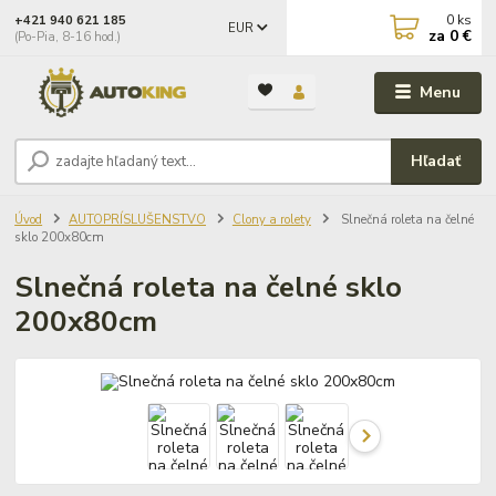
0
ks
+421 940 621 185
EUR
za
0 €
(Po-Pia, 8-16 hod.)
Menu
Hľadať
Úvod
AUTOPRÍSLUŠENSTVO
Clony a rolety
Slnečná roleta na čelné
sklo 200x80cm
Slnečná roleta na čelné sklo
200x80cm