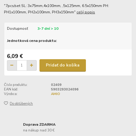
"7pcs/set SL: 3x75mm,4x100mm, ,5x125mm, 6.5x150mm PH:
PH1x100mm, PH2x100mm, PH3x150mm"
celý popis
Dostupnosť
3-7 dní > 10
Jednotková cena produktu:
6,09 €
Pridať do košíka
Číslo produktu:
02409
EAN kód:
5903293024096
Výrobca:
AMiO
Do obľúbených
Doprava ZDARMA
na nákup nad 30 €