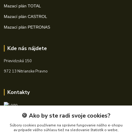
Mazací plán TOTAL
Mazací plán CASTROL
Mazací plán PETRONAS
Kde nás nájdete
Prievidzská 150
972 13 Nitrianske Pravno
Kontakty
🍪 Ako by ste radi svoje cookies?
+421 940 621 185
(Po-Pia, 8-16 hod.)
Súbory cookies používame na správne fungovanie nášho e-shopu
av prípade vášho súhlasu tiež na sledovanie štatistík o webe,