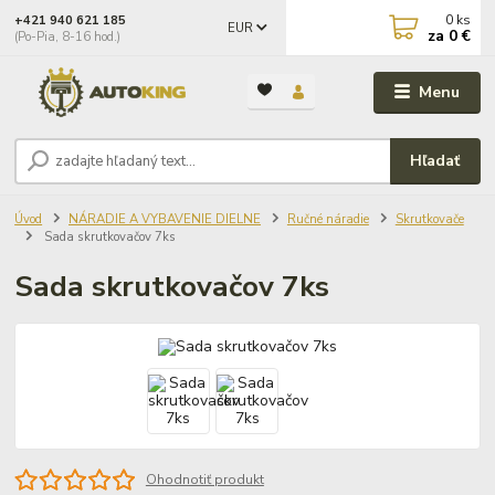
0
ks
+421 940 621 185
EUR
za
0 €
(Po-Pia, 8-16 hod.)
Menu
Hľadať
Úvod
NÁRADIE A VYBAVENIE DIELNE
Ručné náradie
Skrutkovače
Sada skrutkovačov 7ks
Sada skrutkovačov 7ks
Ohodnotiť produkt