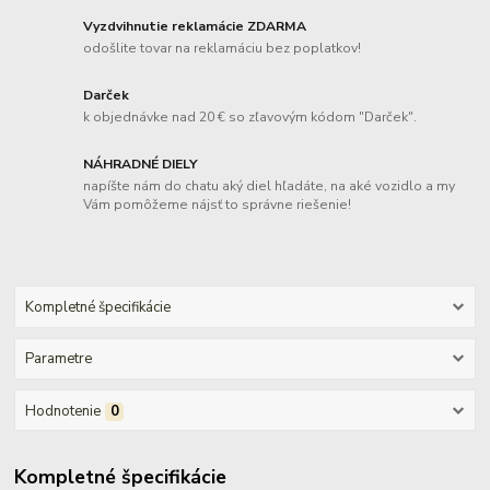
Vyzdvihnutie reklamácie ZDARMA
odošlite tovar na reklamáciu bez poplatkov!
Darček
k objednávke nad 20 € so zľavovým kódom "Darček".
NÁHRADNÉ DIELY
napíšte nám do chatu aký diel hľadáte, na aké vozidlo a my
Vám pomôžeme nájsť to správne riešenie!
Kompletné špecifikácie
Parametre
Hodnotenie
0
Kompletné špecifikácie