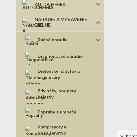
AUTOCHÉMIA
NÁRADIE A VYBAVENIE
DIELNE
Ručné náradie
Diagnostické náradie
Dielenský nábytok a
organizéry
Zdviháky, podpery,
nájazdy
Popruhy a upínače
Kompresory a
príslušenstvo
Kompl