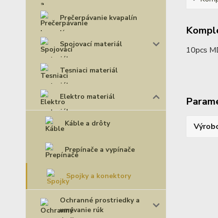
Prečerpávanie kvapalín
Komple
Spojovací materiál
10pcs M
Tesniaci materiál
Elektro materiál
Param
Káble a drôty
Výrob
Prepínače a vypínače
Spojky a konektory
Ochranné prostriedky a
umývanie rúk