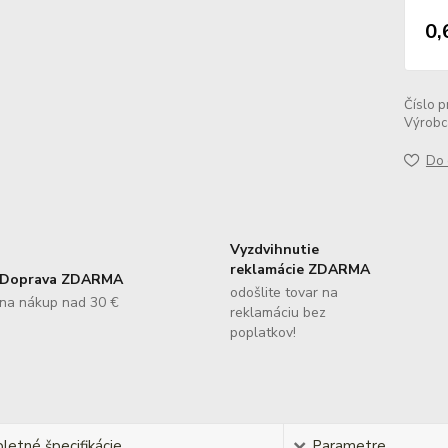
0,
Číslo p
Výrobc
Do 
Vyzdvihnutie
reklamácie ZDARMA
Doprava ZDARMA
odošlite tovar na
na nákup nad 30 €
reklamáciu bez
poplatkov!
etné špecifikácie
Parametre