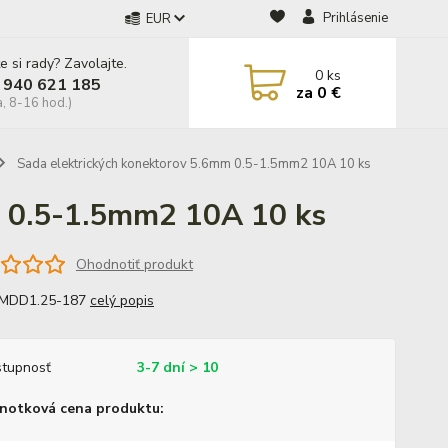
Prihlásenie
EUR
e si rady? Zavolajte.
0
ks
 940 621 185
za
0 €
a, 8-16 hod.)
Sada elektrických konektorov 5.6mm 0.5-1.5mm2 10A 10 ks
m 0.5-1.5mm2 10A 10 ks
Ohodnotiť produkt
 MDD1.25-187
celý popis
tupnosť
3-7 dní > 10
notková cena produktu: