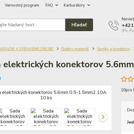
Vernostný program
FAQ
Karburátory
Neviet
Hľadať
+421
(Po-Pi
NÁRADIE A VYBAVENIE DIELNE
Elektro materiál
Spojky a konektory
 elektrických konektorov 5.6m
10pcs
Dos
Jed