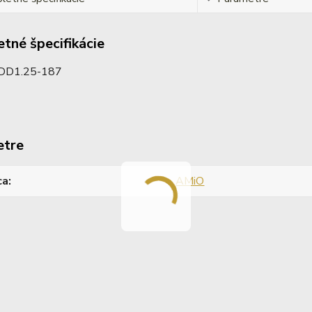
tné špecifikácie
DD1.25-187
etre
ca
AMiO