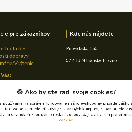
cie pre zákazníkov
Kde nás nájdete
sti platby
Prievidzská 150
sti dopravy
972 13 Nitrianske Pravno
mácie/Vrátenie
 Vás:
n TOTAL
🍪 Ako by ste radi svoje cookies?
án CASTROL
s používame na správne fungovanie nášho e-shopu av prípade vášho s
tistík o webe, meranie efektivity reklamných kampaní, zapamätanie v
án PETRONAS
žívaní stránok, či zobrazenie reklám zodpovedajúcich vašim preferenc
cookies