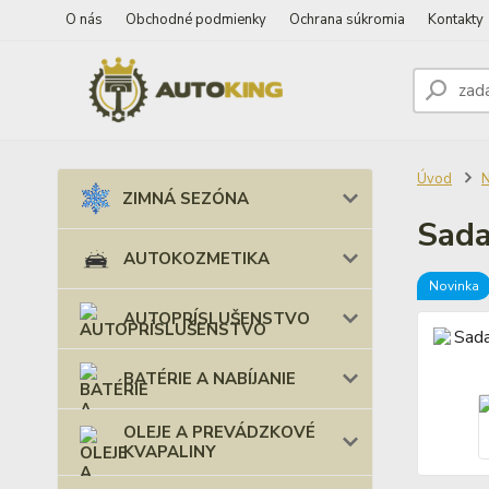
O nás
Obchodné podmienky
Ochrana súkromia
Kontakty
Úvod
ZIMNÁ SEZÓNA
Sada
AUTOKOZMETIKA
Novinka
AUTOPRÍSLUŠENSTVO
BATÉRIE A NABÍJANIE
OLEJE A PREVÁDZKOVÉ
KVAPALINY