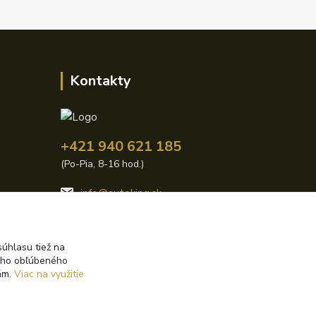
Kontakty
+421 940 621 185
(Po-Pia, 8-16 hod.)
info@autoking.sk
úhlasu tiež na
ášho obľúbeného
iám.
Viac na využitie