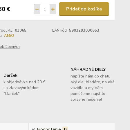
60 €
Pridať do košíka
roduktu:
03065
EAN kód:
5903293030653
a:
AMiO
obľúbených
NÁHRADNÉ DIELY
Darček
napíšte nám do chatu
k objednávke nad 20 €
aký diel hľadáte, na aké
so zľavovým kódom
vozidlo a my Vám
"Darček".
pomôžeme nájsť to
správne riešenie!
Hodnotenie
0