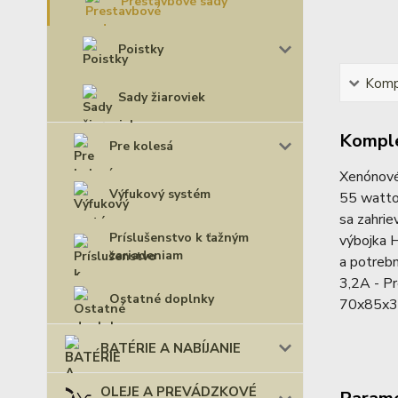
Prestavbové sady
Poistky
Kompl
Sady žiaroviek
Komple
Pre kolesá
Xenónové 
Výfukový systém
55 wattov
sa zahrie
Príslušenstvo k ťažným
výbojka 
zariadeniam
a potrebn
3,2A - P
Ostatné doplnky
70x85x
BATÉRIE A NABÍJANIE
OLEJE A PREVÁDZKOVÉ