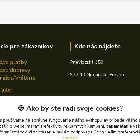
cie pre zákazníkov
Kde nás nájdete
sti platby
Prievidzská 150
sti dopravy
972 13 Nitrianske Pravno
mácie/Vrátenie
 Vás:
n TOTAL
🍪 Ako by ste radi svoje cookies?
án CASTROL
s používame na správne fungovanie nášho e-shopu av prípade vášho s
tistík o webe, meranie efektivity reklamných kampaní, zapamätanie v
án PETRONAS
žívaní stránok, či zobrazenie reklám zodpovedajúcich vašim preferenc
cookies