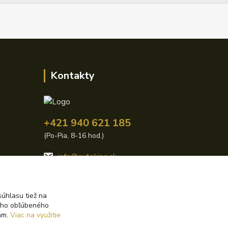
Kontakty
+421 940 621 185
(Po-Pia, 8-16 hod.)
info@autoking.sk
úhlasu tiež na
ášho obľúbeného
iám.
Viac na využitie