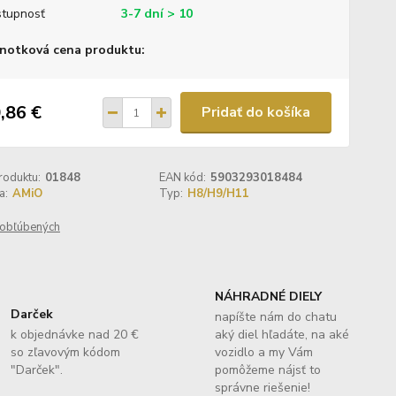
tupnosť
3-7 dní > 10
notková cena produktu:
,86 €
Pridať do košíka
roduktu:
01848
EAN kód:
5903293018484
a:
AMiO
Typ:
H8/H9/H11
obľúbených
NÁHRADNÉ DIELY
Darček
napíšte nám do chatu
k objednávke nad 20 €
aký diel hľadáte, na aké
so zľavovým kódom
vozidlo a my Vám
"Darček".
pomôžeme nájsť to
správne riešenie!