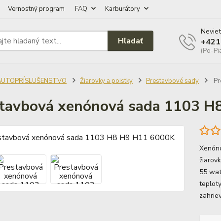
Vernostný program
FAQ
Karburátory
Neviet
Hľadať
+421
(Po-Pi
AUTOPRÍSLUŠENSTVO
Žiarovky a poistky
Prestavbové sady
Pr
tavbová xenónová sada 1103 H
Xenóno
žiarov
55 wat
teplot
zahrie