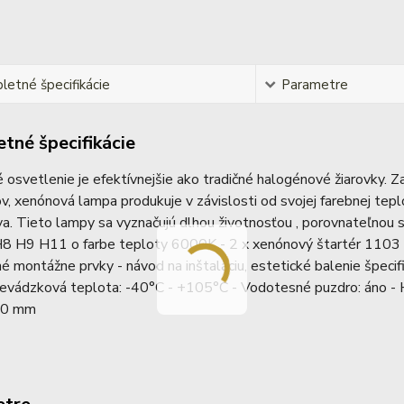
etné špecifikácie
Parametre
tné špecifikácie
osvetlenie je efektívnejšie ako tradičné halogénové žiarovky. Z
, xenónová lampa produkuje v závislosti od svojej farebnej tep
va. Tieto lampy sa vyznačujú dlhou životnosťou , porovnateľnou s
H8 H9 H11 o farbe teploty 6000K - 2 x xenónový štartér 1103 v
é montážne prvky - návod na inštaláciu, estetické balenie špeci
revádzková teplota: -40°C - +105°C - Vodotesné puzdro: áno - 
30 mm