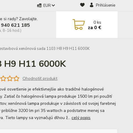
Prihlásenie
EUR
e si rady? Zavolajte.
0
ks
 940 621 185
za
0 €
a, 8-16 hod.)
estavbová xenónová sada 1103 H8 H9 H11 6000K
8 H9 H11 6000K
Ohodnotiť produkt
vé osvetlenie je efektívnejšie ako tradičné halogénové
ky. Zatiaľ čo halogénová lampa produkuje 1500 lm pri použití
tov, xenónová lampa produkuje v závislosti od svojej farebnej
y približne 3200 lm pri 35 wattoch a podstatne menej sa
va. Tieto lampy sa vyznačujú dlhou ž...
celý popis