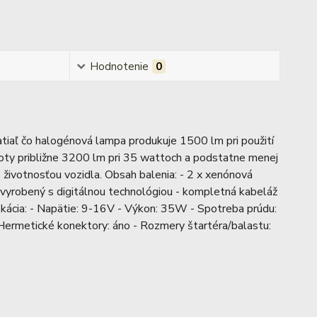
Hodnotenie
0
atiaľ čo halogénová lampa produkuje 1500 lm pri použití
loty približne 3200 lm pri 35 wattoch a podstatne menej
 životnosťou vozidla. Obsah balenia: - 2 x xenónová
yrobený s digitálnou technológiou - kompletná kabeláž
fikácia: - Napätie: 9-16V - Výkon: 35W - Spotreba prúdu:
Hermetické konektory: áno - Rozmery štartéra/balastu: