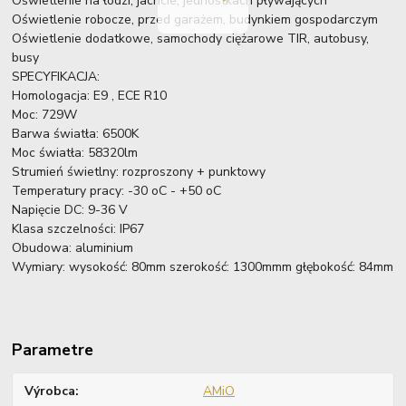
Oświetlenie na łodzi, jachcie, jednostkach pływających
Oświetlenie robocze, przed garażem, budynkiem gospodarczym
Oświetlenie dodatkowe, samochody ciężarowe TIR, autobusy,
busy
SPECYFIKACJA:
Homologacja: E9 , ECE R10
Moc: 729W
Barwa światła: 6500K
Moc światła: 58320lm
Strumień świetlny: rozproszony + punktowy
Temperatury pracy: -30 oC - +50 oC
Napięcie DC: 9-36 V
Klasa szczelności: IP67
Obudowa: aluminium
Wymiary: wysokość: 80mm szerokość: 1300mmm głębokość: 84mm
Parametre
Výrobca
AMiO