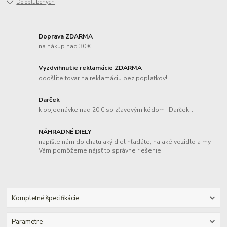
Do obľúbených
Doprava ZDARMA
na nákup nad 30 €
Vyzdvihnutie reklamácie ZDARMA
odošlite tovar na reklamáciu bez poplatkov!
Darček
k objednávke nad 20 € so zľavovým kódom "Darček".
NÁHRADNÉ DIELY
napíšte nám do chatu aký diel hľadáte, na aké vozidlo a my
Vám pomôžeme nájsť to správne riešenie!
Kompletné špecifikácie
Parametre