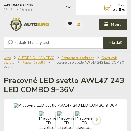
0
ks
+421 940 621 185
EUR
za
0 €
(Po-Pia, 8-16 hod.)
Menu
Hľadať
Úvod
AUTOPRÍSLUŠENSTVO
Bezpečnosť a ochrana
Osvetlenie
vozidla
Pracovné svetlá
Pracovné LED svetlo AWL47 243 LED COMBO
9-36V
Pracovné LED svetlo AWL47 243
LED COMBO 9-36V