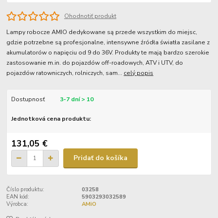
Ohodnotiť produkt
Lampy robocze AMIO dedykowane są przede wszystkim do miejsc,
gdzie potrzebne są profesjonalne, intensywne źródła światła zasilane z
akumulatorów o napięciu od 9 do 36V. Produkty te mają bardzo szerokie
zastosowanie m.in. do pojazdów off-roadowych, ATV i UTV, do
pojazdów ratowniczych, rolniczych, sam...
celý popis
Dostupnosť
3-7 dní > 10
Jednotková cena produktu:
131,05 €
Pridať do košíka
Číslo produktu:
03258
EAN kód:
5903293032589
Výrobca:
AMiO