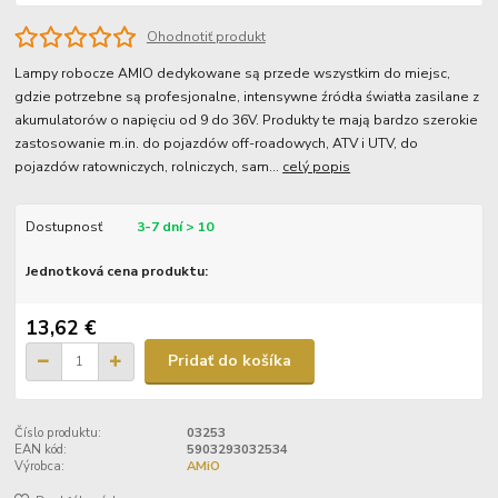
Ohodnotiť produkt
Lampy robocze AMIO dedykowane są przede wszystkim do miejsc,
gdzie potrzebne są profesjonalne, intensywne źródła światła zasilane z
akumulatorów o napięciu od 9 do 36V. Produkty te mają bardzo szerokie
zastosowanie m.in. do pojazdów off-roadowych, ATV i UTV, do
pojazdów ratowniczych, rolniczych, sam...
celý popis
Dostupnosť
3-7 dní > 10
Jednotková cena produktu:
13,62 €
Pridať do košíka
Číslo produktu:
03253
EAN kód:
5903293032534
Výrobca:
AMiO