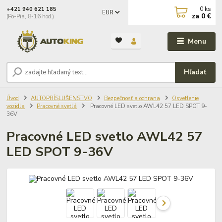
0
ks
+421 940 621 185
EUR
za
0 €
(Po-Pia, 8-16 hod.)
Menu
Hľadať
Úvod
AUTOPRÍSLUŠENSTVO
Bezpečnosť a ochrana
Osvetlenie
vozidla
Pracovné svetlá
Pracovné LED svetlo AWL42 57 LED SPOT 9-
36V
Pracovné LED svetlo AWL42 57
LED SPOT 9-36V