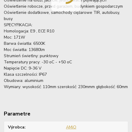
Oświetlenie na łodzi, jachcie, jednostkach pływających
Oświetlenie robocze, przed garażem, budynkiem gospodarczym
Oświetlenie dodatkowe, samochody ciężarowe TIR, autobusy,
busy
SPECYFIKACJA:
Homologacja: E9 , ECE R10
Moc: 171W
Barwa światła: 6500K
Moc światła: 13680lm
Strumień świetlny: punktowy
Temperatury pracy: -30 oC - +50 oC
Napięcie DC: 9-36 V
Klasa szczelności: IP67
Obudowa: aluminium
Wymiary: wysokość: 110mm szerokość: 230mmm głębokość: 60mm
Parametre
Výrobca
AMiO