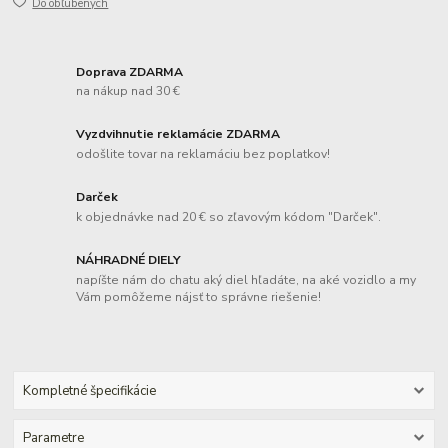
Do obľúbených
Doprava ZDARMA
na nákup nad 30 €
Vyzdvihnutie reklamácie ZDARMA
odošlite tovar na reklamáciu bez poplatkov!
Darček
k objednávke nad 20 € so zľavovým kódom "Darček".
NÁHRADNÉ DIELY
napíšte nám do chatu aký diel hľadáte, na aké vozidlo a my
Vám pomôžeme nájsť to správne riešenie!
Kompletné špecifikácie
Parametre