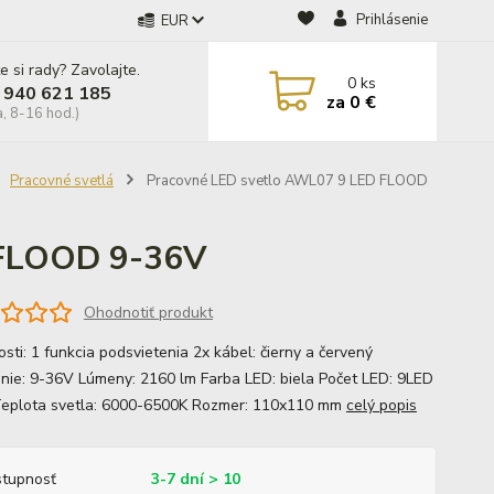
Prihlásenie
EUR
e si rady? Zavolajte.
0
ks
 940 621 185
za
0 €
a, 8-16 hod.)
Pracovné svetlá
Pracovné LED svetlo AWL07 9 LED FLOOD
 FLOOD 9-36V
Ohodnotiť produkt
sti: 1 funkcia podsvietenia 2x kábel: čierny a červený
nie: 9-36V Lúmeny: 2160 lm Farba LED: biela Počet LED: 9LED
eplota svetla: 6000-6500K Rozmer: 110x110 mm
celý popis
tupnosť
3-7 dní > 10