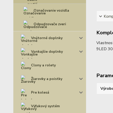
Označovanie vozidla
Kompl
Odpudzovače zveri
Komple
Vnútorné doplnky
Vlastnost
9LED 30
Vonkajšie doplnky
Clony a rolety
Param
Žiarovky a poistky
Výrob
Pre kolesá
Výfukový systém