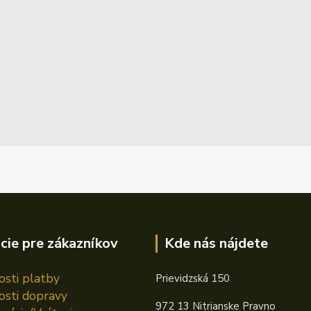
cie pre zákazníkov
Kde nás nájdete
sti platby
Prievidzská 150
sti dopravy
972 13 Nitrianske Pravno