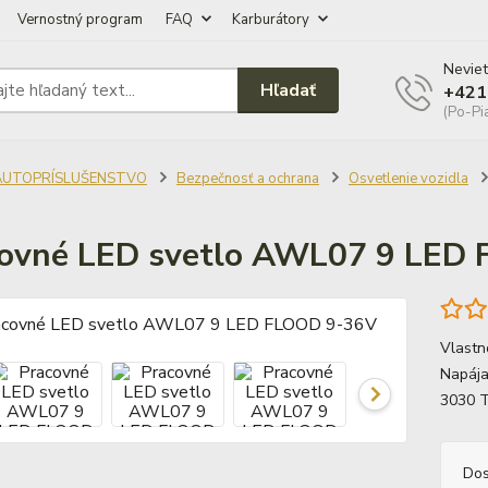
Vernostný program
FAQ
Karburátory
Neviet
Hľadať
+421
(Po-Pi
AUTOPRÍSLUŠENSTVO
Bezpečnosť a ochrana
Osvetlenie vozidla
ovné LED svetlo AWL07 9 LED
Vlastno
Napája
3030 T
Dos