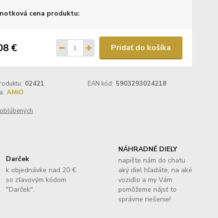
notková cena produktu:
08 €
Pridať do košíka
roduktu:
02421
EAN kód:
5903293024218
a:
AMiO
obľúbených
NÁHRADNÉ DIELY
Darček
napíšte nám do chatu
k objednávke nad 20 €
aký diel hľadáte, na aké
so zľavovým kódom
vozidlo a my Vám
"Darček".
pomôžeme nájsť to
správne riešenie!