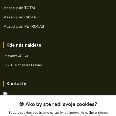
Mazací plán TOTAL
Mazací plán CASTROL
Mazací plán PETRONAS
Kde nás nájdete
Prievidzská 150
972 13 Nitrianske Pravno
Kontakty
🍪 Ako by ste radi svoje cookies?
+421 940 621 185
(Po-Pia, 8-16 hod.)
Súbory cookies používame na správne fungovanie nášho e-shopu