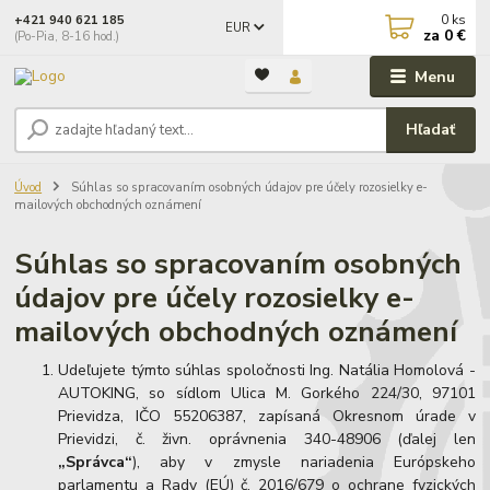
0
ks
+421 940 621 185
EUR
za
0 €
(Po-Pia, 8-16 hod.)
Menu
Hľadať
Úvod
Súhlas so spracovaním osobných údajov pre účely rozosielky e-
mailových obchodných oznámení
Súhlas so spracovaním osobných
údajov pre účely rozosielky e-
mailových obchodných oznámení
Udeľujete týmto súhlas spoločnosti Ing. Natália Homolová -
AUTOKING, so sídlom Ulica M. Gorkého 224/30, 97101
Prievidza, IČO 55206387, zapísaná Okresnom úrade v
Prievidzi, č. živn. oprávnenia 340-48906 (ďalej len
„Správca“
), aby v zmysle nariadenia Európskeho
parlamentu a Rady (EÚ) č. 2016/679 o ochrane fyzických