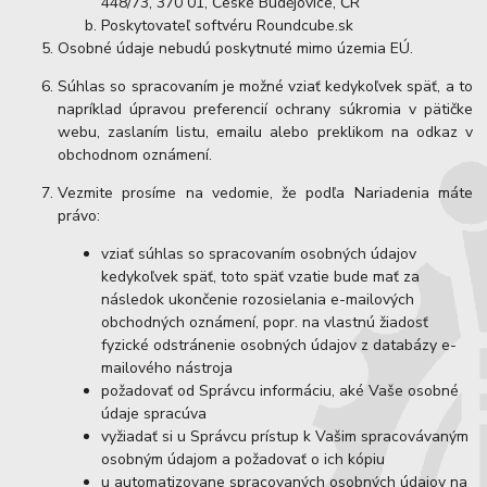
448/73, 370 01, České Budějovice, ČR
Poskytovateľ softvéru Roundcube.sk
Osobné údaje nebudú poskytnuté mimo územia EÚ.
Súhlas so spracovaním je možné vziať kedykoľvek späť, a to
napríklad úpravou preferencií ochrany súkromia v pätičke
webu, zaslaním listu, emailu alebo preklikom na odkaz v
obchodnom oznámení.
Vezmite prosíme na vedomie, že podľa Nariadenia máte
právo:
vziať súhlas so spracovaním osobných údajov
kedykoľvek späť, toto späť vzatie bude mať za
následok ukončenie rozosielania e-mailových
obchodných oznámení, popr. na vlastnú žiadosť
fyzické odstránenie osobných údajov z databázy e-
mailového nástroja
požadovať od Správcu informáciu, aké Vaše osobné
údaje spracúva
vyžiadať si u Správcu prístup k Vašim spracovávaným
osobným údajom a požadovať o ich kópiu
u automatizovane spracovaných osobných údajov na