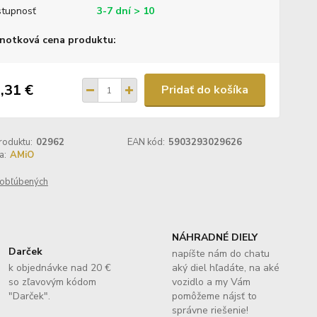
tupnosť
3-7 dní > 10
notková cena produktu:
,31 €
Pridať do košíka
roduktu:
02962
EAN kód:
5903293029626
a:
AMiO
obľúbených
NÁHRADNÉ DIELY
Darček
napíšte nám do chatu
k objednávke nad 20 €
aký diel hľadáte, na aké
so zľavovým kódom
vozidlo a my Vám
"Darček".
pomôžeme nájsť to
správne riešenie!