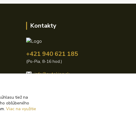
Kontakty
+421 940 621 185
(Po-Pia, 8-16 hod.)
info@autoking.sk
úhlasu tiež na
ášho obľúbeného
iám.
Viac na využitie