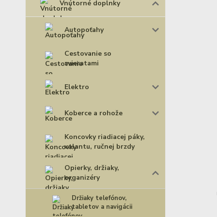
Vnútorné doplnky
Autopoťahy
Cestovanie so
zvieratami
Elektro
Koberce a rohože
Koncovky riadiacej páky,
volantu, ručnej brzdy
Opierky, držiaky,
organizéry
Držiaky telefónov,
tabletov a navigácii