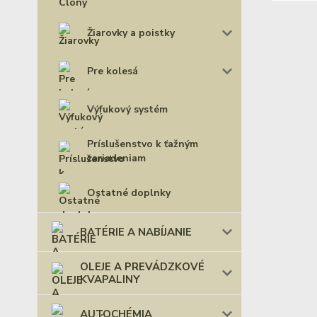
Žiarovky a poistky
Pre kolesá
Výfukový systém
Príslušenstvo k ťažným
zariadeniam
Ostatné doplnky
BATÉRIE A NABÍJANIE
OLEJE A PREVÁDZKOVÉ
KVAPALINY
AUTOCHÉMIA