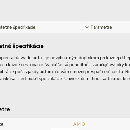
etné špecifikácie
Parametre
tné špecifikácie
opierka hlavy do auta - je nevyhnutným doplnkom pri každej dl
 na každé cestovanie. Vankúše sú pohodlné - zaručujú vysoký kom
vibrácie počas jazdy autom, čo vám umožní prespať celú cestu. Re
ankúša. Technické špecifikácie: Univerzálna - hodí sa takmer k
etre
ca
AMiO