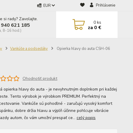
Prihlásenie
EUR
e si rady? Zavolajte.
0
ks
 940 621 185
za
0 €
a, 8-16 hod.)
ry
Vankúše a podsedáky
Opierka hlavy do auta CSH-06
Ohodnotiť produkt
á opierka hlavy do auta - je nevyhnutným doplnkom pri každej
ceste. Tento výrobok je výrobkom PREMIUM. Perfektný na
cestovanie. Vankúše sú pohodlné - zaručujú vysoký komfort
spánku, dobre držia hlavu a výplň účinne pohlcuje vibrácie
jazdy autom, čo vám umožní prespať ce...
celý popis