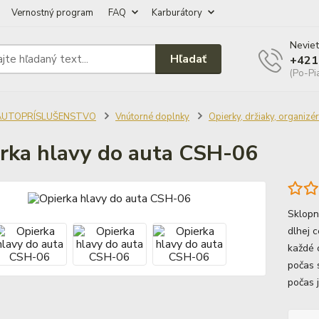
Vernostný program
FAQ
Karburátory
Neviet
Hľadať
+421
(Po-Pi
AUTOPRÍSLUŠENSTVO
Vnútorné doplnky
Opierky, držiaky, organizé
rka hlavy do auta CSH-06
Sklopn
dlhej 
každé 
počas 
počas 