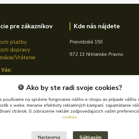
cie pre zákazníkov
Kde nás nájdete
sti platby
Prievidzská 150
sti dopravy
972 13 Nitrianske Pravno
mácie/Vrátenie
 Vás:
n TOTAL
🍪 Ako by ste radi svoje cookies?
án CASTROL
s používame na správne fungovanie nášho e-shopu av prípade vášho s
tistík o webe, meranie efektivity reklamných kampaní, zapamätanie v
án PETRONAS
žívaní stránok, či zobrazenie reklám zodpovedajúcich vašim preferenc
cookies
Súhlasím
Nastavenia