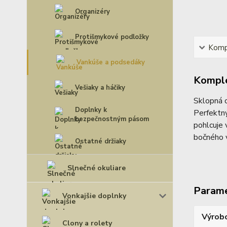
Organizéry
Protišmykové podložky
Kompl
Vankúše a podsedáky
Komple
Vešiaky a háčiky
Sklopná 
Doplnky k
Perfektný
bezpečnostným pásom
pohlcuje 
bočného v
Ostatné držiaky
Slnečné okuliare
Param
Vonkajšie doplnky
Výrob
Clony a rolety