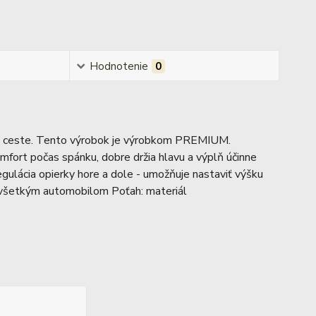
Hodnotenie
0
hej ceste. Tento výrobok je výrobkom PREMIUM.
fort počas spánku, dobre držia hlavu a výplň účinne
gulácia opierky hore a dole - umožňuje nastaviť výšku
u všetkým automobilom Poťah: materiál