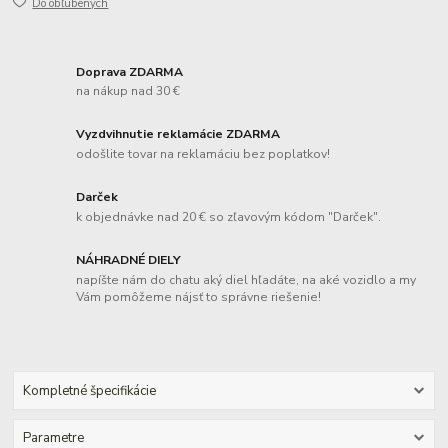
Do obľúbených
Doprava ZDARMA
na nákup nad 30 €
Vyzdvihnutie reklamácie ZDARMA
odošlite tovar na reklamáciu bez poplatkov!
Darček
k objednávke nad 20 € so zľavovým kódom "Darček".
NÁHRADNÉ DIELY
napíšte nám do chatu aký diel hľadáte, na aké vozidlo a my
Vám pomôžeme nájsť to správne riešenie!
Kompletné špecifikácie
Parametre