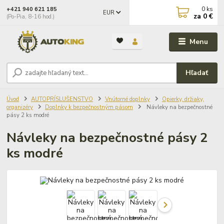
0
ks
+421 940 621 185
EUR
za
0 €
(Po-Pia, 8-16 hod.)
Menu
Hľadať
Úvod
AUTOPRÍSLUŠENSTVO
Vnútorné doplnky
Opierky, držiaky,
organizéry
Doplnky k bezpečnostným pásom
Návleky na bezpečnostné
pásy 2 ks modré
Návleky na bezpečnostné pásy 2
ks modré