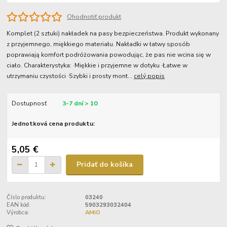
Ohodnotiť produkt
Komplet (2 sztuki) nakładek na pasy bezpieczeństwa. Produkt wykonany
z przyjemnego, miękkiego materiału. Nakładki w łatwy sposób
poprawiają komfort podróżowania powodując, że pas nie wcina się w
ciało. Charakterystyka: ·Miękkie i przyjemne w dotyku ·Łatwe w
utrzymaniu czystości ·Szybki i prosty mont...
celý popis
Dostupnosť
3-7 dní > 10
Jednotková cena produktu:
5,05 €
Pridať do košíka
Číslo produktu:
03240
EAN kód:
5903293032404
Výrobca:
AMiO