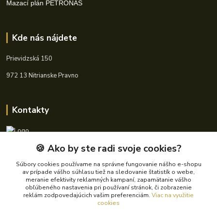
Mazací plán PETRONAS
Kde nás nájdete
Prievidzská 150
972 13 Nitrianske Pravno
Kontakty
🍪 Ako by ste radi svoje cookies?
+421 940 621 185
(Po-Pia, 8-16 hod.)
Súbory cookies používame na správne fungovanie nášho e-shopu
av prípade vášho súhlasu tiež na sledovanie štatistík o webe,
info@autoking.sk
meranie efektivity reklamných kampaní, zapamätanie vášho
obľúbeného nastavenia pri používaní stránok, či zobrazenie
reklám zodpovedajúcich vašim preferenciám.
Viac na využitie
cookies