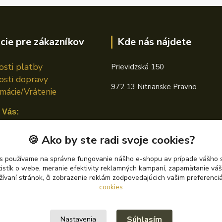
cie pre zákazníkov
Kde nás nájdete
sti platby
Prievidzská 150
sti dopravy
972 13 Nitrianske Pravno
mácie/Vrátenie
 Vás:
n TOTAL
🍪 Ako by ste radi svoje cookies?
án CASTROL
s používame na správne fungovanie nášho e-shopu av prípade vášho s
tistík o webe, meranie efektivity reklamných kampaní, zapamätanie v
án PETRONAS
žívaní stránok, či zobrazenie reklám zodpovedajúcich vašim preferenc
cookies
Súhlasím
Nastavenia