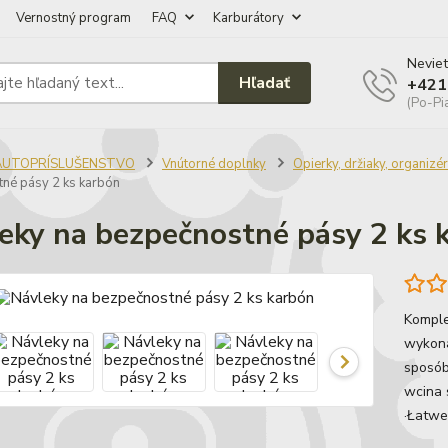
Vernostný program
FAQ
Karburátory
Neviet
Hľadať
+421
(Po-Pi
AUTOPRÍSLUŠENSTVO
Vnútorné doplnky
Opierky, držiaky, organizé
né pásy 2 ks karbón
eky na bezpečnostné pásy 2 ks 
Komple
wykona
sposób
wcina 
·Łatwe