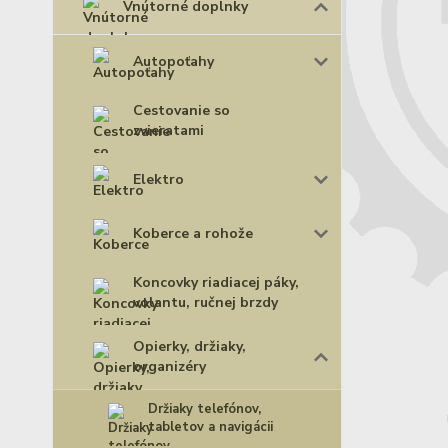
Vnútorné doplnky
Autopoťahy
Cestovanie so
zvieratami
Elektro
Koberce a rohože
Koncovky riadiacej páky,
volantu, ručnej brzdy
Opierky, držiaky,
organizéry
Držiaky telefónov,
tabletov a navigácii