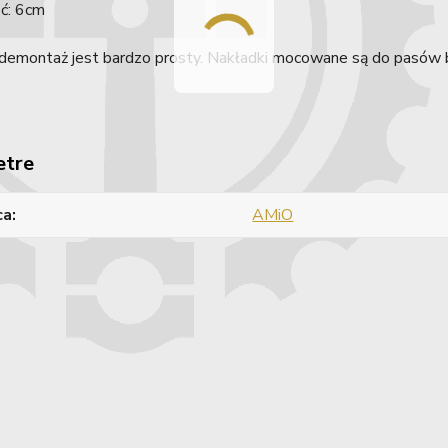
ść: 6cm
 demontaż jest bardzo prosty. Nakładki mocowane są do pasów
etre
ca
AMiO