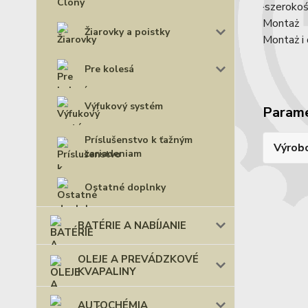
·szeroko
Montaż
Žiarovky a poistky
Montaż i
Pre kolesá
Výfukový systém
Param
Príslušenstvo k ťažným
Výrob
zariadeniam
Ostatné doplnky
BATÉRIE A NABÍJANIE
OLEJE A PREVÁDZKOVÉ
KVAPALINY
AUTOCHÉMIA