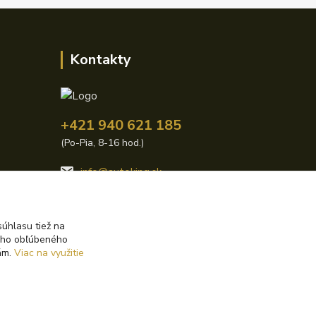
Kontakty
+421 940 621 185
(Po-Pia, 8-16 hod.)
info@autoking.sk
úhlasu tiež na
ášho obľúbeného
iám.
Viac na využitie