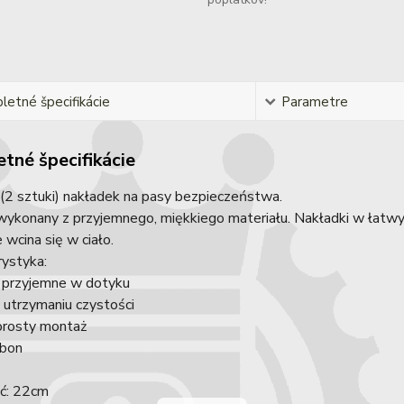
etné špecifikácie
Parametre
tné špecifikácie
(2 sztuki) nakładek na pasy bezpieczeństwa.
wykonany z przyjemnego, miękkiego materiału. Nakładki w łatw
e wcina się w ciało.
rystyka:
i przyjemne w dotyku
 utrzymaniu czystości
 prosty montaż
rbon
ć: 22cm