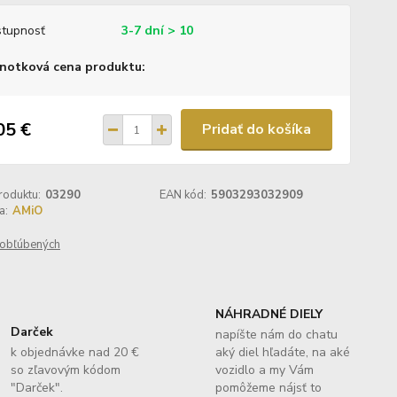
tupnosť
3-7 dní > 10
notková cena produktu:
05 €
Pridať do košíka
roduktu:
03290
EAN kód:
5903293032909
a:
AMiO
obľúbených
NÁHRADNÉ DIELY
Darček
napíšte nám do chatu
k objednávke nad 20 €
aký diel hľadáte, na aké
so zľavovým kódom
vozidlo a my Vám
"Darček".
pomôžeme nájsť to