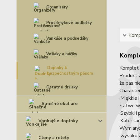
Organizéry
Protišmykové podložky
Kompl
Vankúše a podsedáky
Vešiaky a háčiky
Komple
Komplet 
Doplnky k
bezpečnostným pásom
Produkt 
że pas ni
Ostatné držiaky
Charakte
·Miękkie 
Slnečné okuliare
·Łatwe w
·Szybki i
·Kolor ca
Vonkajšie doplnky
Wymiary:
·wysokoś
Clony a rolety