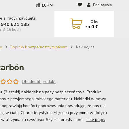
Prihlásenie
EUR
e si rady? Zavolajte.
0
ks
 940 621 185
za
0 €
a, 8-16 hod.)
ry
Doplnky k bezpečnostným pásom
Návleky na
karbón
Ohodnotiť produkt
t (2 sztuki) nakładek na pasy bezpieczeństwa. Produkt
ny z przyjemnego, miękkiego materiału. Nakładki w łatwy
 poprawiają komfort podróżowania powodując, że pas nie
się w ciało. Charakterystyka: ·Miękkie i przyjemne w dotyku
 w utrzymaniu czystości ·Szybki i prosty mont...
celý popis