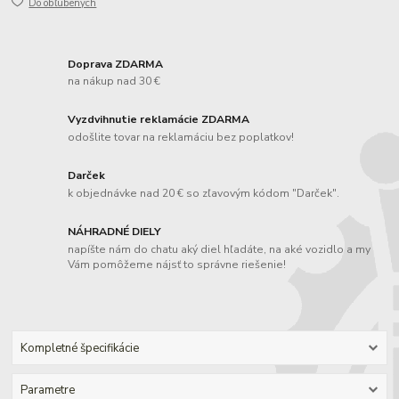
Do obľúbených
Doprava ZDARMA
na nákup nad 30 €
Vyzdvihnutie reklamácie ZDARMA
odošlite tovar na reklamáciu bez poplatkov!
Darček
k objednávke nad 20 € so zľavovým kódom "Darček".
NÁHRADNÉ DIELY
napíšte nám do chatu aký diel hľadáte, na aké vozidlo a my
Vám pomôžeme nájsť to správne riešenie!
Kompletné špecifikácie
Parametre