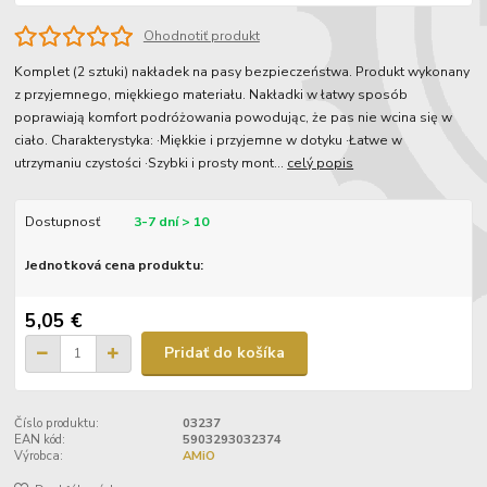
Ohodnotiť produkt
Komplet (2 sztuki) nakładek na pasy bezpieczeństwa. Produkt wykonany
z przyjemnego, miękkiego materiału. Nakładki w łatwy sposób
poprawiają komfort podróżowania powodując, że pas nie wcina się w
ciało. Charakterystyka: ·Miękkie i przyjemne w dotyku ·Łatwe w
utrzymaniu czystości ·Szybki i prosty mont...
celý popis
Dostupnosť
3-7 dní > 10
Jednotková cena produktu:
5,05 €
Pridať do košíka
Číslo produktu:
03237
EAN kód:
5903293032374
Výrobca:
AMiO