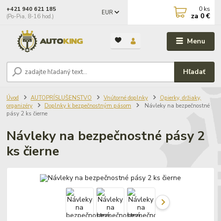
0
ks
+421 940 621 185
EUR
za
0 €
(Po-Pia, 8-16 hod.)
Menu
Hľadať
Úvod
AUTOPRÍSLUŠENSTVO
Vnútorné doplnky
Opierky, držiaky,
organizéry
Doplnky k bezpečnostným pásom
Návleky na bezpečnostné
pásy 2 ks čierne
Návleky na bezpečnostné pásy 2
ks čierne