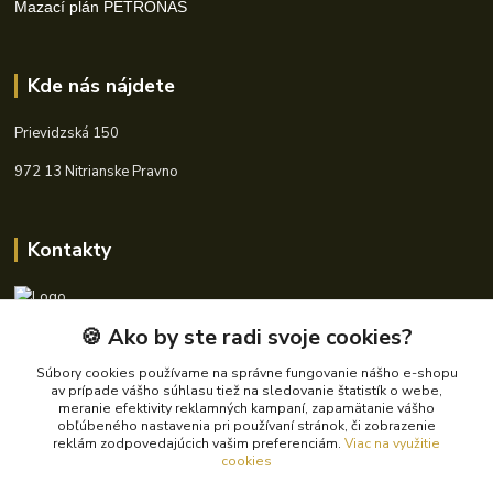
Mazací plán PETRONAS
Kde nás nájdete
Prievidzská 150
972 13 Nitrianske Pravno
Kontakty
🍪 Ako by ste radi svoje cookies?
+421 940 621 185
(Po-Pia, 8-16 hod.)
Súbory cookies používame na správne fungovanie nášho e-shopu
av prípade vášho súhlasu tiež na sledovanie štatistík o webe,
info@autoking.sk
meranie efektivity reklamných kampaní, zapamätanie vášho
obľúbeného nastavenia pri používaní stránok, či zobrazenie
reklám zodpovedajúcich vašim preferenciám.
Viac na využitie
cookies