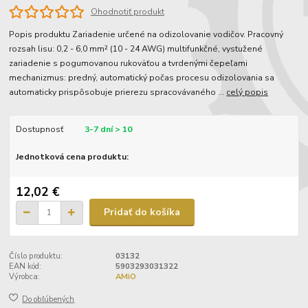
Ohodnotiť produkt
Popis produktu Zariadenie určené na odizolovanie vodičov. Pracovný
rozsah lisu: 0,2 - 6,0 mm² (10 - 24 AWG) multifunkčné, vystužené
zariadenie s pogumovanou rukoväťou a tvrdenými čepeľami
mechanizmus: predný, automatický počas procesu odizolovania sa
automaticky prispôsobuje prierezu spracovávaného ...
celý popis
Dostupnosť
3-7 dní > 10
Jednotková cena produktu:
12,02 €
Pridať do košíka
Číslo produktu:
03132
EAN kód:
5903293031322
Výrobca:
AMiO
Do obľúbených