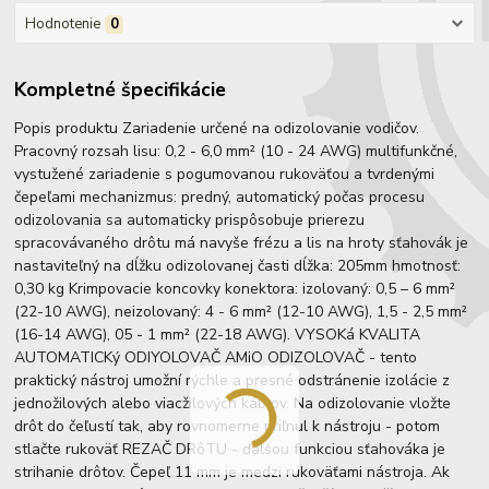
Hodnotenie
0
Kompletné špecifikácie
Popis produktu Zariadenie určené na odizolovanie vodičov.
Pracovný rozsah lisu: 0,2 - 6,0 mm² (10 - 24 AWG) multifunkčné,
vystužené zariadenie s pogumovanou rukoväťou a tvrdenými
čepeľami mechanizmus: predný, automatický počas procesu
odizolovania sa automaticky prispôsobuje prierezu
spracovávaného drôtu má navyše frézu a lis na hroty sťahovák je
nastaviteľný na dĺžku odizolovanej časti dĺžka: 205mm hmotnosť:
0,30 kg Krimpovacie koncovky konektora: izolovaný: 0,5 – 6 mm²
(22-10 AWG), neizolovaný: 4 - 6 mm² (12-10 AWG), 1,5 - 2,5 mm²
(16-14 AWG), 05 - 1 mm² (22-18 AWG). VYSOKá KVALITA
AUTOMATICKý ODIYOLOVAČ AMiO ODIZOLOVAČ - tento
praktický nástroj umožní rýchle a presné odstránenie izolácie z
jednožilových alebo viacžilových káblov. Na odizolovanie vložte
drôt do čeľustí tak, aby rovnomerne priľnul k nástroju - potom
stlačte rukoväť REZAČ DRôTU - ďalšou funkciou sťahováka je
strihanie drôtov. Čepeľ 11 mm je medzi rukoväťami nástroja. Ak