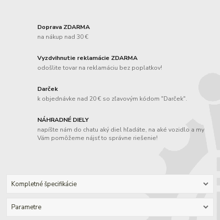
Doprava ZDARMA
na nákup nad 30 €
Vyzdvihnutie reklamácie ZDARMA
odošlite tovar na reklamáciu bez poplatkov!
Darček
k objednávke nad 20 € so zľavovým kódom "Darček".
NÁHRADNÉ DIELY
napíšte nám do chatu aký diel hľadáte, na aké vozidlo a my
Vám pomôžeme nájsť to správne riešenie!
Kompletné špecifikácie
Parametre