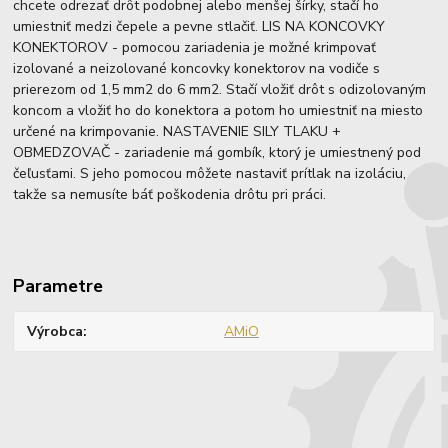
chcete odrezať drôt podobnej alebo menšej šírky, stačí ho
umiestniť medzi čepele a pevne stlačiť. LIS NA KONCOVKY
KONEKTOROV - pomocou zariadenia je možné krimpovať
izolované a neizolované koncovky konektorov na vodiče s
prierezom od 1,5 mm2 do 6 mm2. Stačí vložiť drôt s odizolovaným
koncom a vložiť ho do konektora a potom ho umiestniť na miesto
určené na krimpovanie. NASTAVENIE SILY TLAKU +
OBMEDZOVAČ - zariadenie má gombík, ktorý je umiestnený pod
čeľusťami. S jeho pomocou môžete nastaviť prítlak na izoláciu,
takže sa nemusíte báť poškodenia drôtu pri práci.
Parametre
Výrobca
AMiO