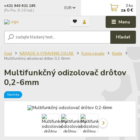
0
ks
+421 940 621 185
EUR
za
0 €
(Po-Pia, 8-16 hod.)
Menu
Hľadať
Úvod
NÁRADIE A VYBAVENIE DIELNE
Ručné náradie
Kliešte
Multifunkčný odizolovač drôtov 0,2-6mm
Multifunkčný odizolovač drôtov
0,2-6mm
Novinka