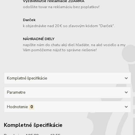
Vyzdvihnutie reklamácie ZDARMA
odošlite tovar na reklamáciu bez poplatkov!
Darček
k objednávke nad 20 € so zľavovým kódom "Darček".
NÁHRADNÉ DIELY
napíšte nám do chatu aký diel hľadáte, na aké vozidlo a my
Vám pomôžeme nájsť to správne riešenie!
Kompletné špecifikácie
Parametre
Hodnotenie
0
Kompletné špecifikácie