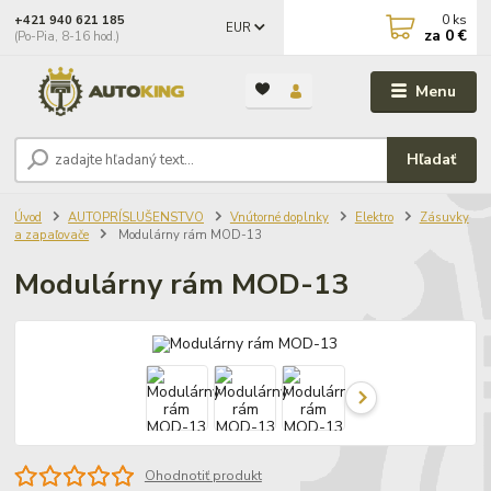
0
ks
+421 940 621 185
EUR
za
0 €
(Po-Pia, 8-16 hod.)
Menu
Hľadať
Úvod
AUTOPRÍSLUŠENSTVO
Vnútorné doplnky
Elektro
Zásuvky
a zapaľovače
Modulárny rám MOD-13
Modulárny rám MOD-13
Ohodnotiť produkt