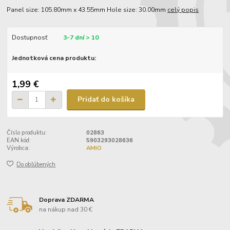
Panel size: 105.80mm x 43.55mm Hole size: 30.00mm
celý popis
Dostupnosť
3-7 dní > 10
Jednotková cena produktu:
1,99 €
Pridať do košíka
Číslo produktu:
02863
EAN kód:
5903293028636
Výrobca:
AMiO
Do obľúbených
Doprava ZDARMA
na nákup nad 30 €