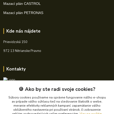
Mazací plán CASTROL
Mazací plán PETRONAS
Kde nás nájdete
Prievidzská 150
972 13 Nitrianske Pravno
Kontakty
🍪 Ako by ste radi svoje cookies?
+421 940 621 185
(Po-Pia, 8-16 hod.)
Súbory cookies používame na správne fungovanie nášho e-shopu
av prípade vášho súhlasu tiež na sledovanie štatistík o webe,
info@autoking.sk
meranie efektivity reklamných kampaní, zapamätanie vášho
obľúbeného nastavenia pri používaní stránok, či zobrazenie
reklám zodpovedajúcich vašim preferenciám.
Viac na využitie