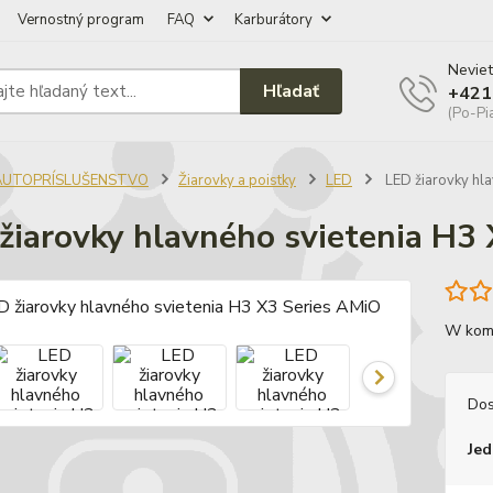
Vernostný program
FAQ
Karburátory
Neviet
Hľadať
+421
(Po-Pi
AUTOPRÍSLUŠENSTVO
Žiarovky a poistky
LED
LED žiarovky hla
žiarovky hlavného svietenia H3
W komp
Dos
Jed