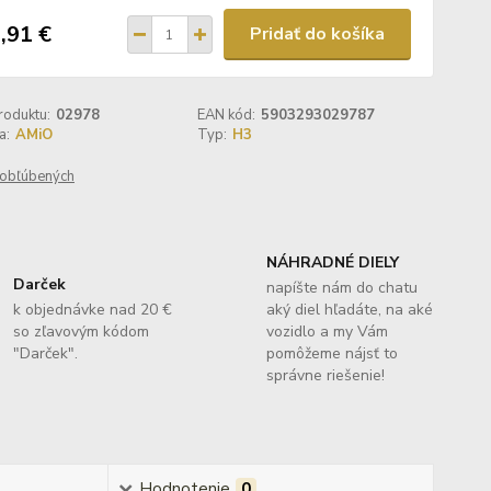
,91 €
Pridať do košíka
roduktu:
02978
EAN kód:
5903293029787
a:
AMiO
Typ:
H3
obľúbených
NÁHRADNÉ DIELY
Darček
napíšte nám do chatu
k objednávke nad 20 €
aký diel hľadáte, na aké
so zľavovým kódom
vozidlo a my Vám
"Darček".
pomôžeme nájsť to
správne riešenie!
Hodnotenie
0