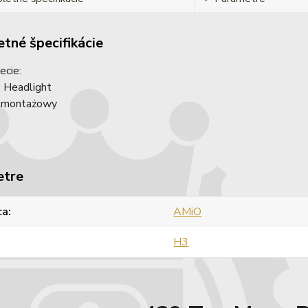
tné špecifikácie
cie:
D Headlight
w montażowy
etre
ca
AMiO
H3