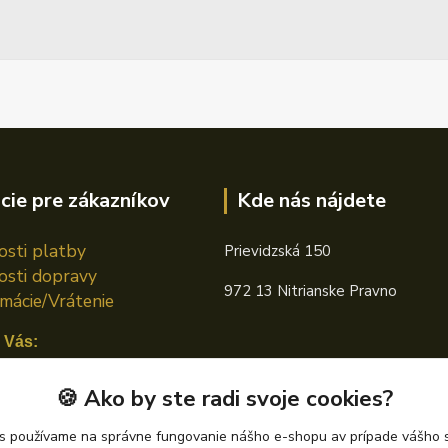
cie pre zákazníkov
Kde nás nájdete
sti platby
Prievidzská 150
sti dopravy
972 13 Nitrianske Pravno
mácie/Vrátenie
 Vás:
n TOTAL
🍪 Ako by ste radi svoje cookies?
án CASTROL
s používame na správne fungovanie nášho e-shopu av prípade vášho s