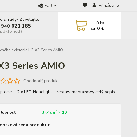
Prihlásenie
EUR
e si rady? Zavolajte.
0
ks
 940 621 185
za
0 €
a, 8-16 hod.)
vného svietenia H3 X3 Series AMiO
 X3 Series AMiO
Ohodnotiť produkt
lecie: - 2 x LED Headlight - zestaw montażowy
celý popis
tupnosť
3-7 dní > 10
notková cena produktu: