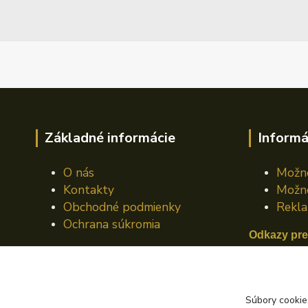
Základné informácie
Informá
O nás
Možno
Kontakty
Možno
Obchodné podmienky
Rekla
Ochrana súkromia
Odkazy pre
Mazací plá
Mazací pl
Súbory cookie