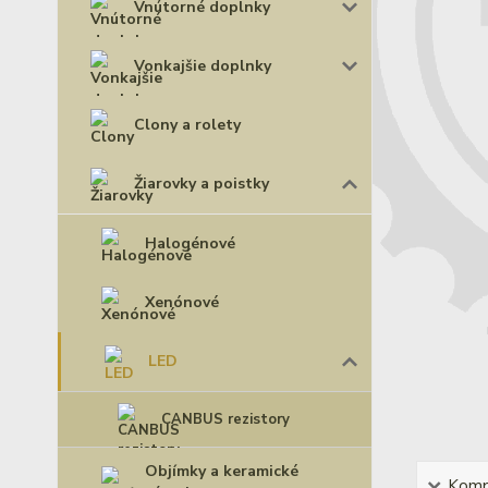
Vnútorné doplnky
Vonkajšie doplnky
Clony a rolety
Žiarovky a poistky
Halogénové
Xenónové
LED
CANBUS rezistory
Objímky a keramické
Kompl