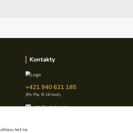
Kontakty
+421 940 621 185
(Po-Pia, 8-16 hod.)
info@autoking.sk
úhlasu tiež na