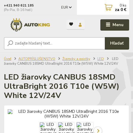
0
ks
+421 940 621 185
EUR
za
0 €
(Po-Pia, 8-16 hod.)
Menu
Hľadať
Úvod
AUTOPRÍSLUŠENSTVO
Žiarovky a poistky
LED
LED
žiarovky CANBUS 18SMD UltraBright 2016 T10e (W5W) White 12V/24V
LED žiarovky CANBUS 18SMD
UltraBright 2016 T10e (W5W)
White 12V/24V