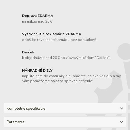
Doprava ZDARMA
na nákup nad 30 €
Vyzdvihnutie reklamácie ZDARMA
odošlite tovar na reklamáciu bez poplatkov!
Darček
k objednávke nad 20 € so zľavovým kódom "Darček".
NÁHRADNÉ DIELY
napíšte nám do chatu aký diel hľadáte, na aké vozidlo a my
Vám pomôžeme nájsť to správne riešenie!
Kompletné špecifikácie
Parametre