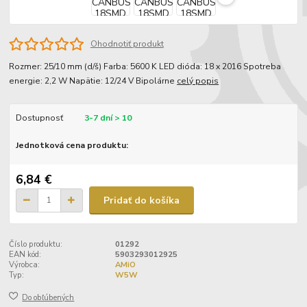
Ohodnotiť produkt
Rozmer: 25/10 mm (d/š) Farba: 5600 K LED dióda: 18 x 2016 Spotreba
energie: 2,2 W Napätie: 12/24 V Bipolárne
celý popis
Dostupnosť
3-7 dní > 10
Jednotková cena produktu:
6,84 €
Pridať do košíka
Číslo produktu:
01292
EAN kód:
5903293012925
Výrobca:
AMiO
Typ:
W5W
Do obľúbených