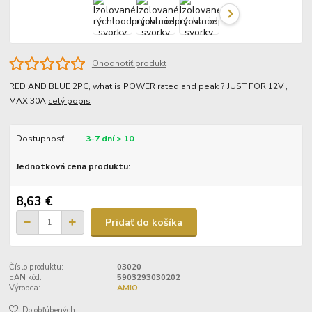
Ohodnotiť produkt
RED AND BLUE 2PC, what is POWER rated and peak ? JUST FOR 12V ,
MAX 30A
celý popis
Dostupnosť
3-7 dní > 10
Jednotková cena produktu:
8,63 €
Pridať do košíka
Číslo produktu:
03020
EAN kód:
5903293030202
Výrobca:
AMiO
Do obľúbených