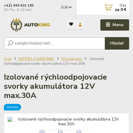
0
ks
+421 940 621 185
EUR
za
0 €
(Po-Pia, 8-16 hod.)
Menu
Hľadať
Úvod
BATÉRIE A NABÍJANIE
Príslušenstvo
Izolované
rýchloodpojovacie svorky akumulátora 12V max.30A
Izolované rýchloodpojovacie
svorky akumulátora 12V
max.30A
Novinka