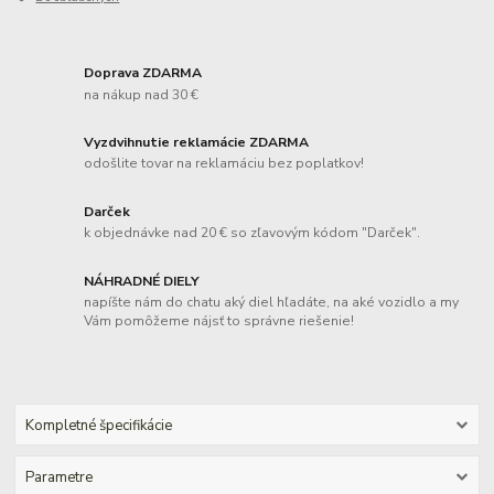
Doprava ZDARMA
na nákup nad 30 €
Vyzdvihnutie reklamácie ZDARMA
odošlite tovar na reklamáciu bez poplatkov!
Darček
k objednávke nad 20 € so zľavovým kódom "Darček".
NÁHRADNÉ DIELY
napíšte nám do chatu aký diel hľadáte, na aké vozidlo a my
Vám pomôžeme nájsť to správne riešenie!
Kompletné špecifikácie
Parametre