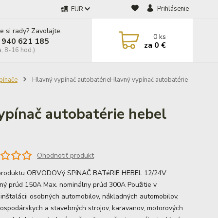
Prihlásenie
EUR
e si rady? Zavolajte.
0
ks
 940 621 185
za
0 €
a, 8-16 hod.)
pínače
Hlavný vypínač autobatérieHlavný vypínač autobatérie
ypínač autobatérie hebel
Ohodnotiť produkt
 produktu OBVODOVý SPíNAČ BATéRIE HEBEL 12/24V
ný prúd 150A Max. nominálny prúd 300A Použitie v
oinštalácii osobných automobilov, nákladných automobilov,
ospodárskych a stavebných strojov, karavanov, motorových