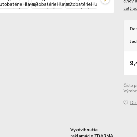
člnov 
celý p
Dos
Jed
9,
Číslo p
Výrobc
Do 
Vyzdvihnutie
reklamácie ZDARMA