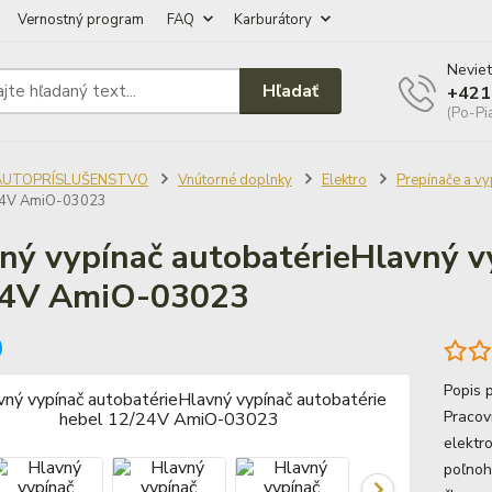
Vernostný program
FAQ
Karburátory
Neviet
Hľadať
+421
(Po-Pi
AUTOPRÍSLUŠENSTVO
Vnútorné doplnky
Elektro
Prepínače a vy
24V AmiO-03023
ný vypínač autobatérieHlavný v
24V AmiO-03023
Popis
Pracov
elektr
poľnoh