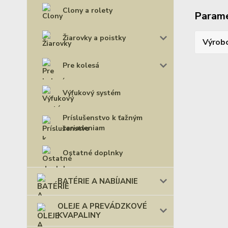
Clony a rolety
Param
Žiarovky a poistky
Výrob
Pre kolesá
Výfukový systém
Príslušenstvo k ťažným
zariadeniam
Ostatné doplnky
BATÉRIE A NABÍJANIE
OLEJE A PREVÁDZKOVÉ
KVAPALINY