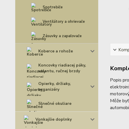
Spotrebiče
Ventilátory a ohrievače
Zásuvky a zapaľovače
Kompl
Koberce a rohože
Koncovky riadiacej páky,
Komple
volantu, ručnej brzdy
Popis pr
Opierky, držiaky,
elektroin
organizéry
motorovýc
Môže byť 
Slnečné okuliare
automobil
Vonkajšie doplnky