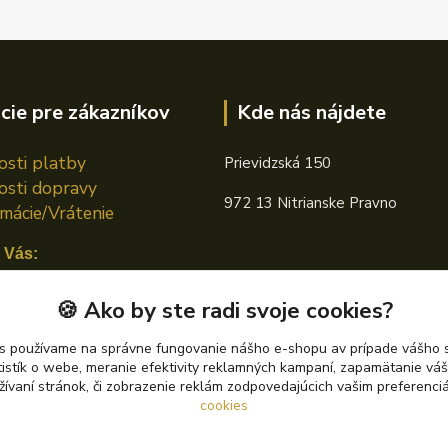
cie pre zákazníkov
Kde nás nájdete
sti platby
Prievidzská 150
sti dopravy
972 13 Nitrianske Pravno
mácie/Vrátenie
 Vás:
n TOTAL
🍪 Ako by ste radi svoje cookies?
án CASTROL
s používame na správne fungovanie nášho e-shopu av prípade vášho s
tistík o webe, meranie efektivity reklamných kampaní, zapamätanie v
án PETRONAS
žívaní stránok, či zobrazenie reklám zodpovedajúcich vašim preferenc
cookies