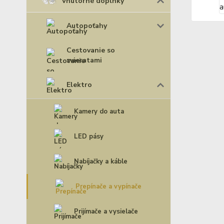
Vnútorné doplnky
Autopoťahy
Cestovanie so
zvieratami
Elektro
Kamery do auta
LED pásy
Nabíjačky a káble
Prepínače a vypínače
Prijímače a vysielače