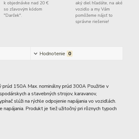
k objednávke nad 20 €
aký diel hľadáte, na aké
so zľavovým kódom
vozidlo a my Vám
"Darček".
pomôžeme nájsť to
správne riešenie!
Hodnotenie
0
úd 150A Max. nominálny prúd 300A Použitie v
spodárskych a stavebných strojov, karavanov,
ínač slúži na rýchle odpojenie napájania vo vozidlách.
 napájania. Produkt je tiež užitočný pri rôznych typoch