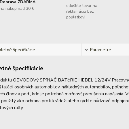
Doprava ZDARMA
odošlite tovar na
na nákup nad 30 €
reklamáciu bez
poplatkov!
etné špecifikácie
Parametre
tné špecifikácie
oduktu OBVODOVý SPíNAČ BATéRIE HEBEL 12/24V Pracovný pr
štalácii osobných automobilov, nákladných automobilov, poľnoho
h člnov a pod., kde je potrebná možnosť prerušenia napájania. Vyp
použitý ako ochrana proti krádeži alebo rýchle núdzové odpojenie
ových rally