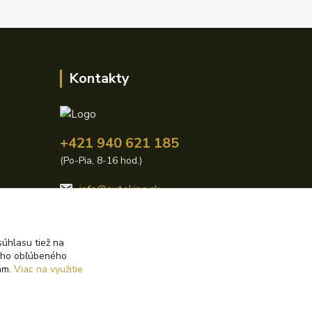
Kontakty
+421 940 621 185
(Po-Pia, 8-16 hod.)
info@autoking.sk
úhlasu tiež na
ášho obľúbeného
iám.
Viac na využitie