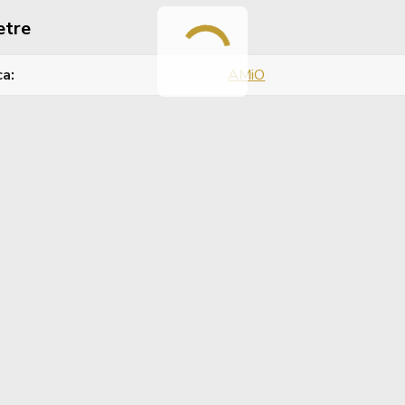
etre
ca
AMiO