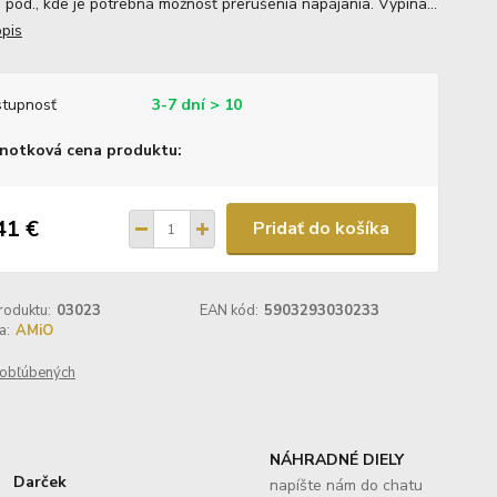
a pod., kde je potrebná možnosť prerušenia napájania. Vypína...
opis
tupnosť
3-7 dní > 10
notková cena produktu:
41 €
Pridať do košíka
roduktu:
03023
EAN kód:
5903293030233
a:
AMiO
obľúbených
NÁHRADNÉ DIELY
Darček
napíšte nám do chatu