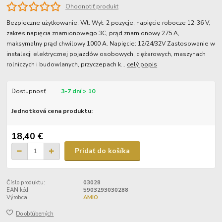
Ohodnotiť produkt
Bezpieczne użytkowanie: Wł. Wył. 2 pozycje, napięcie robocze 12-36 V,
zakres napięcia znamionowego 3C, prąd znamionowy 275 A,
maksymalny prąd chwilowy 1000 A. Napięcie: 12/24/32V Zastosowanie w
instalacji elektrycznej pojazdów osobowych, ciężarowych, maszynach
rolniczych i budowlanych, przyczepach k...
celý popis
Dostupnosť
3-7 dní > 10
Jednotková cena produktu:
18,40 €
Pridať do košíka
Číslo produktu:
03028
EAN kód:
5903293030288
Výrobca:
AMiO
Do obľúbených