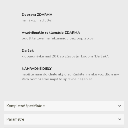
Doprava ZDARMA
na nákup nad 30 €
Vyzdvihnutie reklamácie ZDARMA
odošlite tovar na reklamáciu bez poplatkov!
Darček
k objednávke nad 20 € so zľavovým kódom "Darček".
NÁHRADNÉ DIELY
napíšte nám do chatu aký diel hľadáte, na aké vozidlo a my
Vám pomôžeme nájsť to správne riešenie!
Kompletné špecifikácie
Parametre