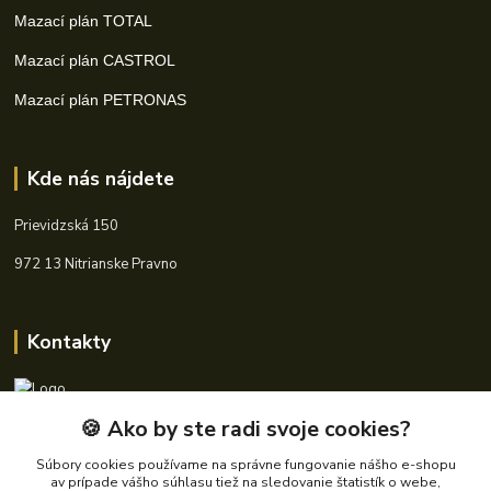
Mazací plán TOTAL
Mazací plán CASTROL
Mazací plán PETRONAS
Kde nás nájdete
Prievidzská 150
972 13 Nitrianske Pravno
Kontakty
🍪 Ako by ste radi svoje cookies?
+421 940 621 185
(Po-Pia, 8-16 hod.)
Súbory cookies používame na správne fungovanie nášho e-shopu
av prípade vášho súhlasu tiež na sledovanie štatistík o webe,