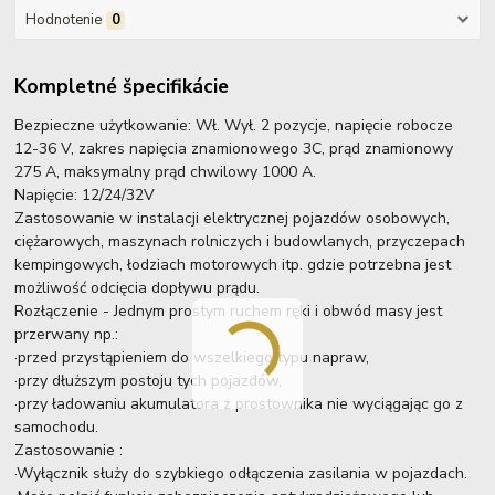
Hodnotenie
0
Kompletné špecifikácie
Bezpieczne użytkowanie: Wł. Wył. 2 pozycje, napięcie robocze
12-36 V, zakres napięcia znamionowego 3C, prąd znamionowy
275 A, maksymalny prąd chwilowy 1000 A.
Napięcie: 12/24/32V
Zastosowanie w instalacji elektrycznej pojazdów osobowych,
ciężarowych, maszynach rolniczych i budowlanych, przyczepach
kempingowych, łodziach motorowych itp. gdzie potrzebna jest
możliwość odcięcia dopływu prądu.
Rozłączenie - Jednym prostym ruchem ręki i obwód masy jest
przerwany np.:
·przed przystąpieniem do wszelkiego typu napraw,
·przy dłuższym postoju tych pojazdów,
·przy ładowaniu akumulatora z prostownika nie wyciągając go z
samochodu.
Zastosowanie :
·Wyłącznik służy do szybkiego odłączenia zasilania w pojazdach.