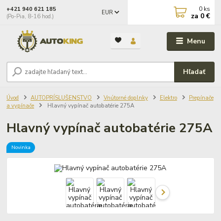
0
ks
+421 940 621 185
EUR
za
0 €
(Po-Pia, 8-16 hod.)
Menu
Hľadať
Úvod
AUTOPRÍSLUŠENSTVO
Vnútorné doplnky
Elektro
Prepínače
a vypínače
Hlavný vypínač autobatérie 275A
Hlavný vypínač autobatérie 275A
Novinka