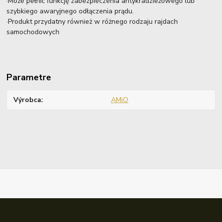
·Może pełnić funkcję zabezpieczenia antykradzieżowego lub
szybkiego awaryjnego odłączenia prądu.
·Produkt przydatny również w różnego rodzaju rajdach
samochodowych
Parametre
Výrobca
AMiO