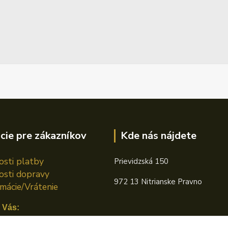
cie pre zákazníkov
Kde nás nájdete
sti platby
Prievidzská 150
sti dopravy
972 13 Nitrianske Pravno
mácie/Vrátenie
 Vás:
n TOTAL