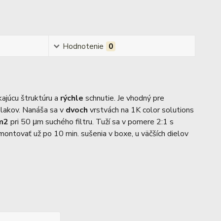
Hodnotenie
0
ikajúcu štruktúru a
rýchle
schnutie. Je vhodný pre
lakov. Nanáša sa v
dvoch
vrstvách na 1K color solutions
m2
pri 50 μm suchého filtru. Tuží sa v pomere 2:1 s
ntovať už po 10 min. sušenia v boxe, u väčších dielov