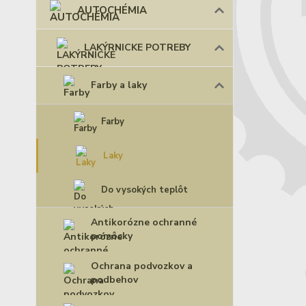
AUTOCHÉMIA
LAKÝRNICKE POTREBY
Farby a laky
Farby
Laky
Do vysokých teplôt
Antikorózne ochranné
pomôcky
Ochrana podvozkov a
podbehov