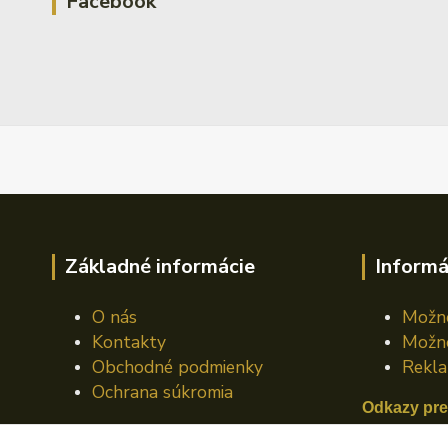
Facebook
Základné informácie
Informá
O nás
Možno
Kontakty
Možno
Obchodné podmienky
Rekla
Ochrana súkromia
Odkazy pre
Mazací plá