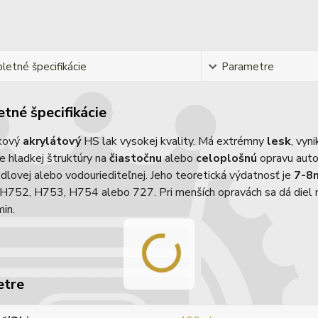
etné špecifikácie
Parametre
tné špecifikácie
kový
akrylátový
HS lak vysokej kvality. Má extrémny
lesk
, vyn
e hladkej štruktúry na
čiastočnu
alebo
celoplošnú
opravu auto
idlovej alebo vodouriediteľnej. Jeho teoretická výdatnosť je
7-8
H752, H753, H754 alebo 727. Pri menších opravách sa dá diel mo
min.
etre