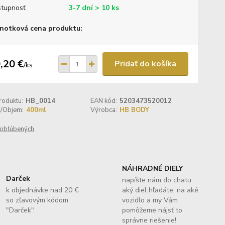
tupnosť
3-7 dní > 10 ks
notková cena produktu:
,20 €
Pridať do košíka
/
ks
roduktu:
HB_0014
EAN kód:
5203473520012
ť/Objem:
400ml
Výrobca:
HB BODY
obľúbených
NÁHRADNÉ DIELY
Darček
napíšte nám do chatu
k objednávke nad 20 €
aký diel hľadáte, na aké
so zľavovým kódom
vozidlo a my Vám
"Darček".
pomôžeme nájsť to
správne riešenie!