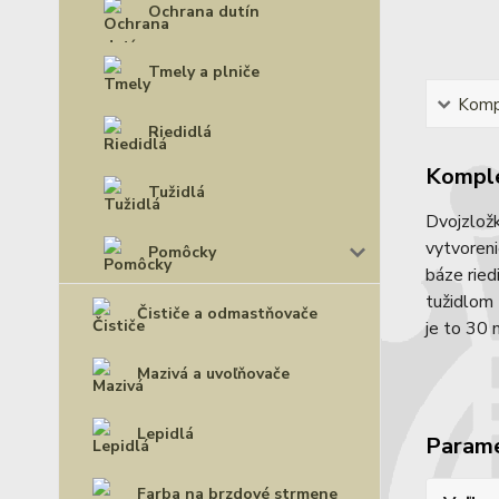
Ochrana dutín
Tmely a plniče
Kompl
Riedidlá
Komple
Tužidlá
Dvojzlož
vytvoreni
Pomôcky
báze ried
tužidlom 
Čističe a odmastňovače
je to 30 
Mazivá a uvoľňovače
Lepidlá
Param
Farba na brzdové strmene