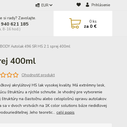
Prihlásenie
EUR
e si rady? Zavolajte.
0
ks
 940 621 185
za
0 €
a, 8-16 hod.)
BODY Autolak 496 SR HS 2:1 sprej 400ml
rej 400ml
Ohodnotiť produkt
ožkový akrylátový HS lak vysokej kvality. Má extrémny lesk,
júcu štruktúru a rýchle schnutie. Je vhodný pre vytvorenie
j štruktúry na čiastočnu alebo celoplošnú opravu autolakov.
 sa v dvoch vrstvách na 1K color solutions báze riedidlovej
odouriediteľnej. Jeho teoretic...
celý popis