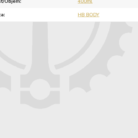
sť/Objem
400ml
ca
HB BODY