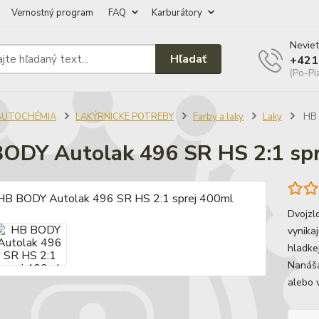
Vernostný program
FAQ
Karburátory
Neviet
Hľadať
+421
(Po-Pi
AUTOCHÉMIA
LAKÝRNICKE POTREBY
Farby a laky
Laky
HB 
ODY Autolak 496 SR HS 2:1 sp
Dvojzl
vynika
hladke
Nanáša
alebo v