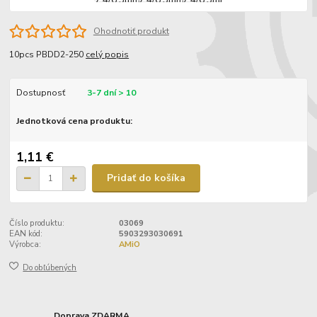
Ohodnotiť produkt
10pcs PBDD2-250
celý popis
Dostupnosť
3-7 dní > 10
Jednotková cena produktu:
1,11 €
Pridať do košíka
Číslo produktu:
03069
EAN kód:
5903293030691
Výrobca:
AMiO
Do obľúbených
Doprava ZDARMA