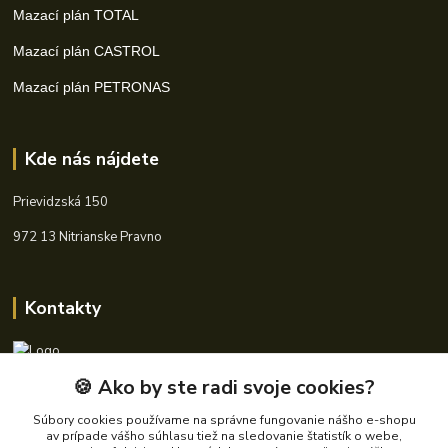
Mazací plán TOTAL
Mazací plán CASTROL
Mazací plán PETRONAS
Kde nás nájdete
Prievidzská 150
972 13 Nitrianske Pravno
Kontakty
🍪 Ako by ste radi svoje cookies?
+421 940 621 185
(Po-Pia, 8-16 hod.)
Súbory cookies používame na správne fungovanie nášho e-shopu
av prípade vášho súhlasu tiež na sledovanie štatistík o webe,
info@autoking.sk