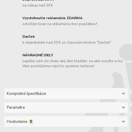
na nákup nad 30 €
Vyzdvihnutie reklamácie ZDARMA
odošlite tovar na reklamáciu bez poplatkov!
Darček
k objednávke nad 20 € so zľavovým kódom "Darček".
NÁHRADNÉ DIELY
napíšte nám do chatu aký diel hľadáte, na aké vozidlo a my
Vám pomôžeme nájsť to správne riešenie!
Kompletné špecifikácie
Parametre
Hodnotenie
0