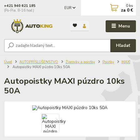
0
ks
+421 940 621 185
EUR
za
0 €
(Po-Pia, 8-16 hod.)
Menu
Hľadať
Úvod
AUTOPRÍSLUŠENSTVO
Žiarovky a poistky
Poistky
MAXI
Autopoistky MAXI púzdro 10ks 50A
Autopoistky MAXI púzdro 10ks
50A