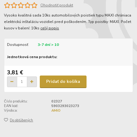
Ohodnotiť produkt
Vysoko kvalitná sada 10ks automobilových poistiek typu MAXI chrániaca
elektrickú inštaláciu vozidiel pred poškodením. Typ poistky: MAXI. Počet
kusov v balení: 10ks
celý popis
Dostupnosť
3-7 dní > 10
Jednotková cena produktu:
3,81 €
Pridať do košíka
Číslo produktu:
02327
EAN kód:
5903293023273
Výrobca:
AMiO
Do obľúbených