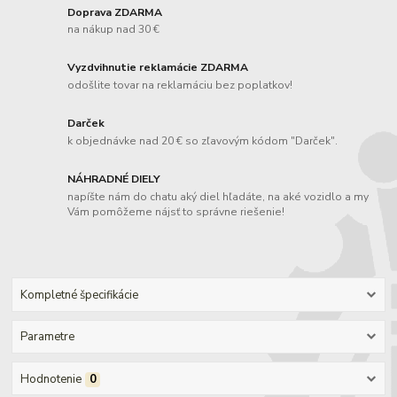
Doprava ZDARMA
na nákup nad 30 €
Vyzdvihnutie reklamácie ZDARMA
odošlite tovar na reklamáciu bez poplatkov!
Darček
k objednávke nad 20 € so zľavovým kódom "Darček".
NÁHRADNÉ DIELY
napíšte nám do chatu aký diel hľadáte, na aké vozidlo a my
Vám pomôžeme nájsť to správne riešenie!
Kompletné špecifikácie
Parametre
Hodnotenie
0