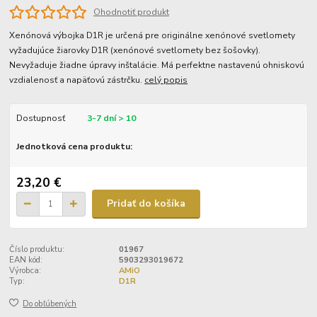
Ohodnotiť produkt
Xenónová výbojka D1R je určená pre originálne xenónové svetlomety
vyžadujúce žiarovky D1R (xenónové svetlomety bez šošovky).
Nevyžaduje žiadne úpravy inštalácie. Má perfektne nastavenú ohniskovú
vzdialenosť a napäťovú zástrčku.
celý popis
Dostupnosť
3-7 dní > 10
Jednotková cena produktu:
23,20 €
Pridať do košíka
Číslo produktu:
01967
EAN kód:
5903293019672
Výrobca:
AMiO
Typ:
D1R
Do obľúbených