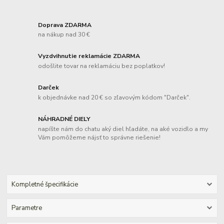
Doprava ZDARMA
na nákup nad 30 €
Vyzdvihnutie reklamácie ZDARMA
odošlite tovar na reklamáciu bez poplatkov!
Darček
k objednávke nad 20 € so zľavovým kódom "Darček".
NÁHRADNÉ DIELY
napíšte nám do chatu aký diel hľadáte, na aké vozidlo a my
Vám pomôžeme nájsť to správne riešenie!
Kompletné špecifikácie
Parametre