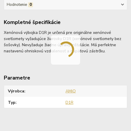
Hodnotenie
0
Kompletné špecifikácie
Xenónová výbojka D1R je určená pre originálne xenónové
svetlomety vyžadujúce žiarovky D1R (xenónové svetlomety bez
šošovky). Nevyžaduje žiadne úpravy inštalácie. Má perfektne
nastavenú ohniskovú vzdialenosť a napäťovú zástrčku.
Parametre
Výrobca
AMiO
Typ
D1R