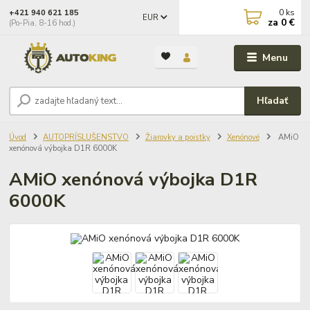
0
ks
+421 940 621 185
EUR
za
0 €
(Po-Pia, 8-16 hod.)
Menu
Hľadať
Úvod
AUTOPRÍSLUŠENSTVO
Žiarovky a poistky
Xenónové
AMiO
xenónová výbojka D1R 6000K
AMiO xenónová výbojka D1R
6000K