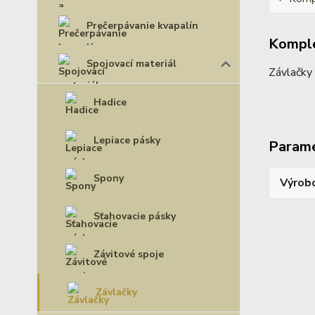
Prečerpávanie kvapalín
Komple
Spojovací materiál
Závlačky
Hadice
Lepiace pásky
Param
Spony
Výrob
Sťahovacie pásky
Závitové spoje
Závlačky