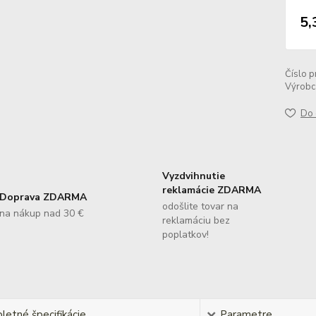
5,
Číslo p
Výrobc
Do 
Vyzdvihnutie
reklamácie ZDARMA
Doprava ZDARMA
odošlite tovar na
na nákup nad 30 €
reklamáciu bez
poplatkov!
etné špecifikácie
Parametre