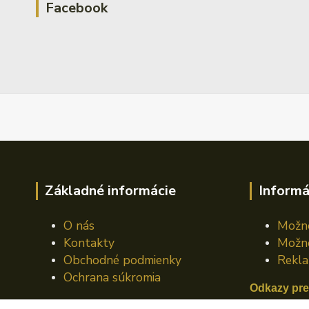
Facebook
Základné informácie
Informá
O nás
Možno
Kontakty
Možno
Obchodné podmienky
Rekla
Ochrana súkromia
Odkazy pre