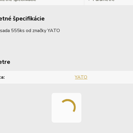
tné špecifikácie
 sada 555ks od značky YATO
etre
ca
YATO