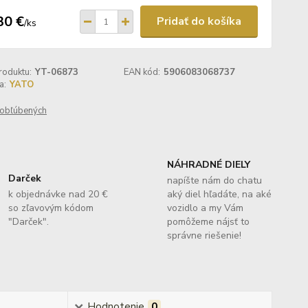
30 €
Pridať do košíka
/
ks
roduktu:
YT-06873
EAN kód:
5906083068737
a:
YATO
obľúbených
NÁHRADNÉ DIELY
Darček
napíšte nám do chatu
k objednávke nad 20 €
aký diel hľadáte, na aké
so zľavovým kódom
vozidlo a my Vám
"Darček".
pomôžeme nájsť to
správne riešenie!
Hodnotenie
0