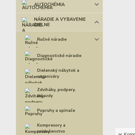
AUTOCHÉMIA
NÁRADIE A VYBAVENIE
DIELNE
Ručné náradie
Diagnostické náradie
Dielenský nábytok a
organizéry
Zdviháky, podpery,
nájazdy
Popruhy a upínače
Kompresory a
príslušenstvo
Kompl