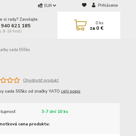
Prihlásenie
EUR
e si rady? Zavolajte.
0
ks
 940 621 185
za
0 €
a, 8-16 hod.)
ačky sada 555ks
Ohodnotiť produkt
ky sada 555ks od značky YATO
celý popis
tupnosť
3-7 dní 10 ks
notková cena produktu: