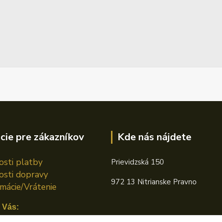
cie pre zákazníkov
Kde nás nájdete
sti platby
Prievidzská 150
sti dopravy
972 13 Nitrianske Pravno
mácie/Vrátenie
 Vás: