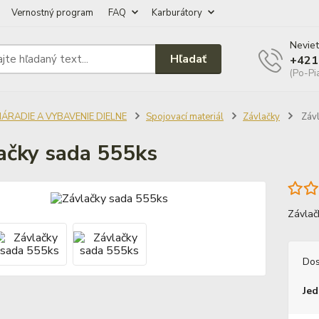
Vernostný program
FAQ
Karburátory
Neviet
Hľadať
+421
(Po-Pi
NÁRADIE A VYBAVENIE DIELNE
Spojovací materiál
Závlačky
Závl
ačky sada 555ks
Závlač
Dos
Jed