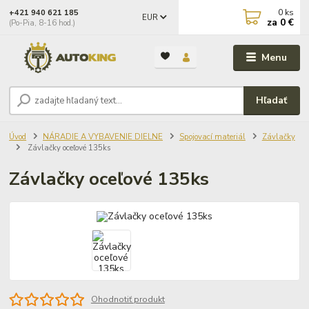
0
ks
+421 940 621 185
EUR
za
0 €
(Po-Pia, 8-16 hod.)
Menu
Hľadať
Úvod
NÁRADIE A VYBAVENIE DIELNE
Spojovací materiál
Závlačky
Závlačky oceľové 135ks
Závlačky oceľové 135ks
Ohodnotiť produkt