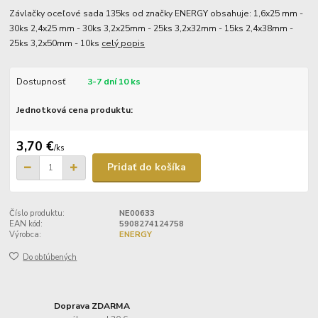
Závlačky oceľové sada 135ks od značky ENERGY obsahuje: 1,6x25 mm -
30ks 2,4x25 mm - 30ks 3,2x25mm - 25ks 3,2x32mm - 15ks 2,4x38mm -
25ks 3,2x50mm - 10ks
celý popis
Dostupnosť
3-7 dní 10 ks
Jednotková cena produktu:
3,70 €
/
ks
Pridať do košíka
Číslo produktu:
NE00633
EAN kód:
5908274124758
Výrobca:
ENERGY
Do obľúbených
Doprava ZDARMA