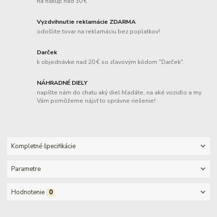
na nákup nad 30 €
Vyzdvihnutie reklamácie ZDARMA
odošlite tovar na reklamáciu bez poplatkov!
Darček
k objednávke nad 20 € so zľavovým kódom "Darček".
NÁHRADNÉ DIELY
napíšte nám do chatu aký diel hľadáte, na aké vozidlo a my
Vám pomôžeme nájsť to správne riešenie!
Kompletné špecifikácie
Parametre
Hodnotenie
0