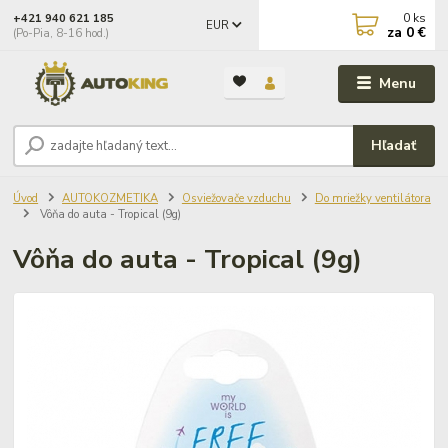
0
ks
+421 940 621 185
EUR
za
0 €
(Po-Pia, 8-16 hod.)
Menu
Hľadať
Úvod
AUTOKOZMETIKA
Osviežovače vzduchu
Do mriežky ventilátora
Vôňa do auta - Tropical (9g)
Vôňa do auta - Tropical (9g)