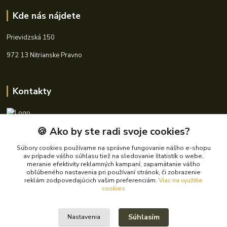
Kde nás nájdete
Prievidzská 150
972 13 Nitrianske Pravno
Kontakty
🍪 Ako by ste radi svoje cookies?
+421 940 621 185
(Po-Pia, 8-16 hod.)
Súbory cookies používame na správne fungovanie nášho e-shopu
av prípade vášho súhlasu tiež na sledovanie štatistík o webe,
info@autoking.sk
meranie efektivity reklamných kampaní, zapamätanie vášho
obľúbeného nastavenia pri používaní stránok, či zobrazenie
reklám zodpovedajúcich vašim preferenciám.
Viac na využitie
cookies
Súhlasím
Nastavenia